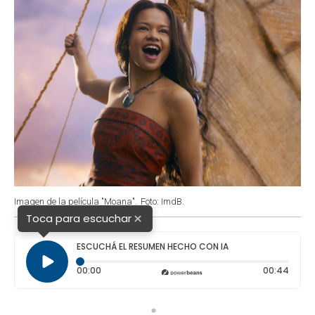
Imagen de la película "Moana".
Foto: ImdB.
×
Toca para escuchar
ESCUCHÁ EL RESUMEN HECHO CON IA
Tiempo transcurrido: 0 segundos
Durac
00:00
00:44