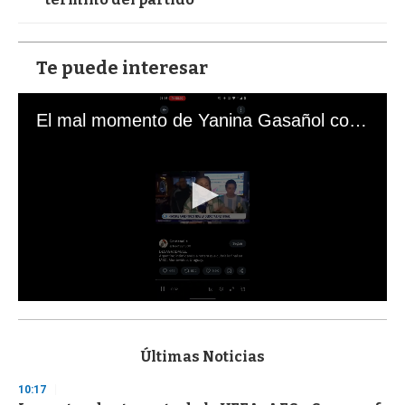
Te puede interesar
El mal momento de Yanina Gasañol con un hincha argentino en "Subrayado"
0
s
e
c
Últimas Noticias
o
n
10:17
d