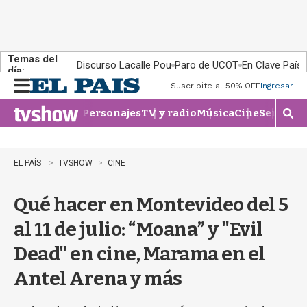
Temas del
Discurso Lacalle Pou
Paro de UCOT
En Clave País
día:
Suscribite al 50% OFF
Ingresar
M
e
Personajes
TV y radio
Música
Cine
Series
Te
n
M
u
o
s
t
EL PAÍS
TVSHOW
CINE
r
a
Qué hacer en Montevideo del 5
r
b
al 11 de julio: “Moana” y "Evil
�
s
Dead" en cine, Marama en el
q
u
Antel Arena y más
e
d