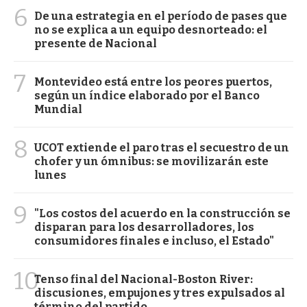
6
De una estrategia en el período de pases que
no se explica a un equipo desnorteado: el
presente de Nacional
7
Montevideo está entre los peores puertos,
según un índice elaborado por el Banco
Mundial
8
UCOT extiende el paro tras el secuestro de un
chofer y un ómnibus: se movilizarán este
lunes
9
"Los costos del acuerdo en la construcción se
disparan para los desarrolladores, los
consumidores finales e incluso, el Estado"
10
Tenso final del Nacional-Boston River:
discusiones, empujones y tres expulsados al
término del partido