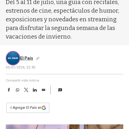
a
Del 5 al 11 de julio, una guía con recitales,
estrenos de cine, espectáculos de humor,
exposiciones y novedades en streaming
para disfrutar la segunda semana de las
vacaciones de invierno.
El País
05/07/2026, 02:45
Compartir esta noticia
F
W
T
L
E
a
h
w
i
m
c
a
i
n
a
e
t
t
k
i
+
Agregar El País en
b
s
t
e
l
o
A
e
d
o
p
r
I
k
p
n