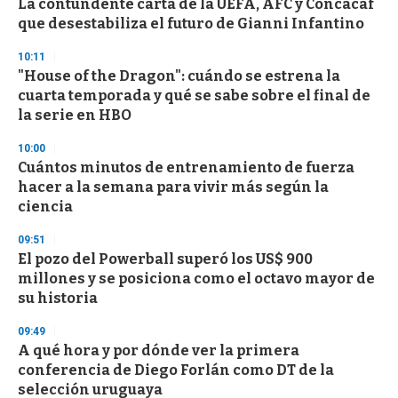
La contundente carta de la UEFA, AFC y Concacaf
s
o
que desestabiliza el futuro de Gianni Infantino
f
3
10:11
3
s
"House of the Dragon": cuándo se estrena la
e
cuarta temporada y qué se sabe sobre el final de
c
la serie en HBO
o
n
d
10:00
s
Cuántos minutos de entrenamiento de fuerza
hacer a la semana para vivir más según la
ciencia
09:51
El pozo del Powerball superó los US$ 900
millones y se posiciona como el octavo mayor de
su historia
09:49
A qué hora y por dónde ver la primera
conferencia de Diego Forlán como DT de la
selección uruguaya