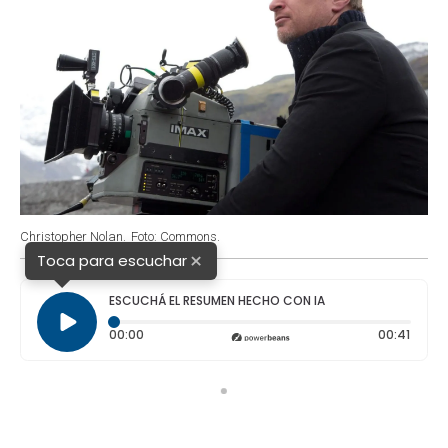
Christopher Nolan.
Foto: Commons.
×
Toca para escuchar
ESCUCHÁ EL RESUMEN HECHO CON IA
Tiempo transcurrido: 0 segundos
Durac
00:00
00:41