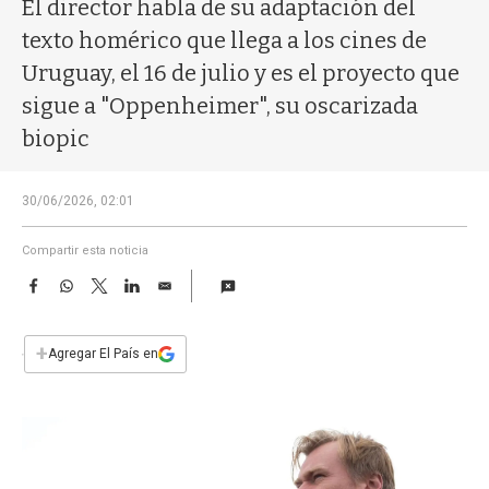
a
El director habla de su adaptación del
texto homérico que llega a los cines de
Uruguay, el 16 de julio y es el proyecto que
sigue a "Oppenheimer", su oscarizada
biopic
30/06/2026, 02:01
Compartir esta noticia
F
W
T
L
E
a
h
w
i
m
c
a
i
n
a
e
t
t
k
i
+
Agregar El País en
b
s
t
e
l
o
A
e
d
o
p
r
I
k
p
n