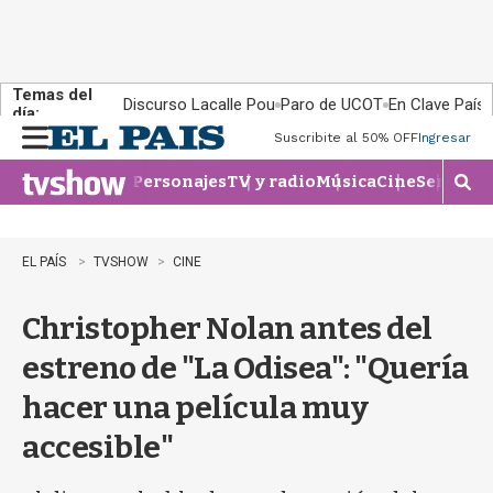
Temas del
Discurso Lacalle Pou
Paro de UCOT
En Clave País
día:
Suscribite al 50% OFF
Ingresar
M
e
Personajes
TV y radio
Música
Cine
Series
Te
n
M
u
o
s
t
EL PAÍS
TVSHOW
CINE
r
a
Christopher Nolan antes del
r
b
estreno de "La Odisea": "Quería
�
s
hacer una película muy
q
u
accesible"
e
d