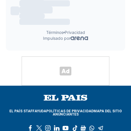
EL PAÍS STAFF
AYUDA
POLÍTICAS DE PRIVACIDAD
MAPA DEL SITIO
ANUNCIANTES
f
t
i
l
y
t
g
w
t