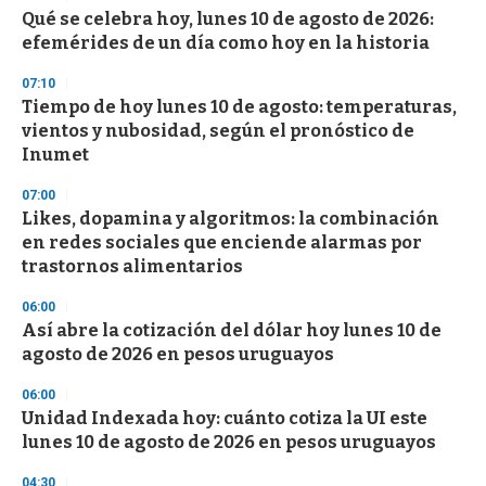
e
Qué se celebra hoy, lunes 10 de agosto de 2026:
c
efemérides de un día como hoy en la historia
o
n
d
07:10
s
Tiempo de hoy lunes 10 de agosto: temperaturas,
vientos y nubosidad, según el pronóstico de
Inumet
07:00
Likes, dopamina y algoritmos: la combinación
en redes sociales que enciende alarmas por
trastornos alimentarios
06:00
Así abre la cotización del dólar hoy lunes 10 de
agosto de 2026 en pesos uruguayos
06:00
Unidad Indexada hoy: cuánto cotiza la UI este
lunes 10 de agosto de 2026 en pesos uruguayos
04:30