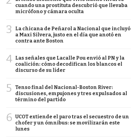
2
cuando una prostituta descubrió que llevaba
micrófono y cámara oculta
3
La chicana de Peñarol a Nacional que incluyó
a Maxi Silvera, justo en el día que anotó en
contra ante Boston
4
Las señales que Lacalle Pou envió al PN y la
coalición: cómo decodifican los blancos el
discurso de su líder
5
Tenso final del Nacional-Boston River:
discusiones, empujones y tres expulsados al
término del partido
6
UCOT extiende el paro tras el secuestro de un
chofer y un ómnibus: se movilizarán este
lunes