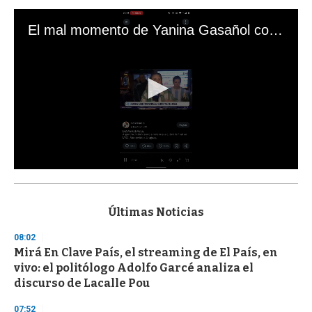
El mal momento de Yanina Gasañol con un hincha argentino en "Subrayado"
0
s
e
c
Últimas Noticias
o
n
08:02
d
Mirá En Clave País, el streaming de El País, en
s
o
vivo: el politólogo Adolfo Garcé analiza el
f
discurso de Lacalle Pou
3
3
s
07:52