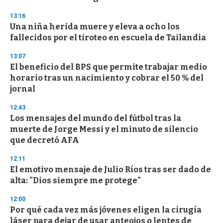
3
s
13:16
e
Una niña herida muere y eleva a ocho los
c
fallecidos por el tiroteo en escuela de Tailandia
o
n
d
13:07
s
El beneficio del BPS que permite trabajar medio
horario tras un nacimiento y cobrar el 50 % del
jornal
12:43
Los mensajes del mundo del fútbol tras la
muerte de Jorge Messi y el minuto de silencio
que decretó AFA
12:11
El emotivo mensaje de Julio Ríos tras ser dado de
alta: "Dios siempre me protege"
12:00
Por qué cada vez más jóvenes eligen la cirugía
láser para dejar de usar anteojos o lentes de