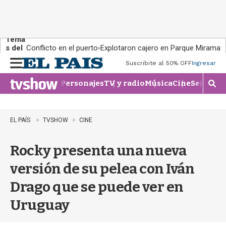
Tema
s del
Conflicto en el puerto
Explotaron cajero en Parque Miramar
día:
Suscribite al 50% OFF
Ingresar
M
e
Personajes
TV y radio
Música
Cine
Series
Te
n
M
u
o
s
t
EL PAÍS
TVSHOW
CINE
r
a
Rocky presenta una nueva
r
b
versión de su pelea con Iván
�
s
Drago que se puede ver en
q
u
Uruguay
e
d