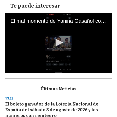
Te puede interesar
El mal momento de Yanina Gasañol con un hincha argentino en "Subrayado"
0
s
e
c
Últimas Noticias
o
n
13:28
d
El boleto ganador de la Lotería Nacional de
s
o
España del sábado 8 de agosto de 2026 y los
f
números con reintegro
3