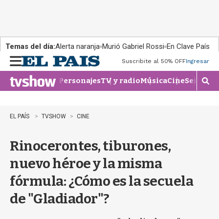
Temas del día:
Alerta naranja
Murió Gabriel Rossi
En Clave País
Suscribite al 50% OFF
Ingresar
M
e
Personajes
TV y radio
Música
Cine
Series
Te
n
M
u
o
s
t
EL PAÍS
TVSHOW
CINE
r
a
Rinocerontes, tiburones,
r
b
nuevo héroe y la misma
�
s
fórmula: ¿Cómo es la secuela
q
u
de "Gladiador"?
e
d