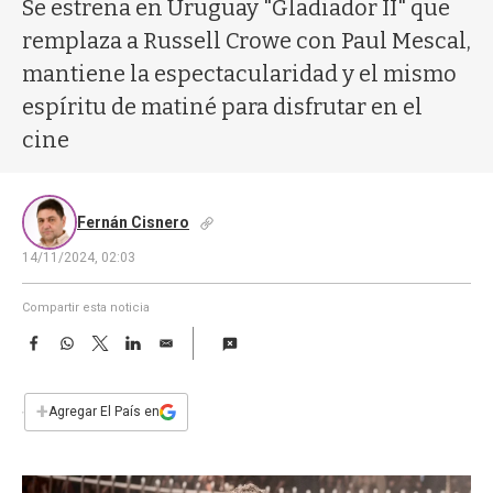
a
Se estrena en Uruguay "Gladiador II" que
remplaza a Russell Crowe con Paul Mescal,
mantiene la espectacularidad y el mismo
espíritu de matiné para disfrutar en el
cine
Fernán Cisnero
14/11/2024, 02:03
Compartir esta noticia
F
W
T
L
E
a
h
w
i
m
c
a
i
n
a
e
t
t
k
i
+
Agregar El País en
b
s
t
e
l
o
A
e
d
o
p
r
I
k
p
n