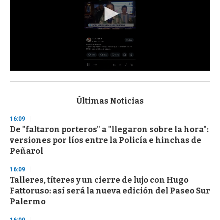
0
s
e
c
Últimas Noticias
o
n
16:09
d
De "faltaron porteros" a "llegaron sobre la hora":
s
o
versiones por líos entre la Policía e hinchas de
f
Peñarol
3
3
s
16:09
e
Talleres, títeres y un cierre de lujo con Hugo
c
Fattoruso: así será la nueva edición del Paseo Sur
o
n
Palermo
d
s