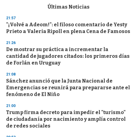
c
Últimas Noticias
o
n
21:57
d
"¡Volvé a Adeom!": el filoso comentario de Yesty
s
o
Prieto a Valeria Ripoll en plena Cena de Famosos
f
3
21:26
3
s
De mostrar su práctica a incrementar la
e
cantidad de jugadores citados: los primeros días
c
de Forlán en Uruguay
o
n
d
21:08
s
Sánchez anunció que la Junta Nacional de
Emergencias se reunirá para prepararse ante el
fenómeno de El Niño
21:00
Trump firma decreto para impedir el "turismo"
de ciudadanía por nacimiento y amplía control
de redes sociales