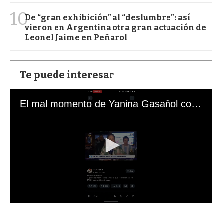
10
De “gran exhibición” al “deslumbre”: así
vieron en Argentina otra gran actuación de
Leonel Jaime en Peñarol
Te puede interesar
El mal momento de Yanina Gasañol con un hincha argentino en "Subrayado"
0
s
e