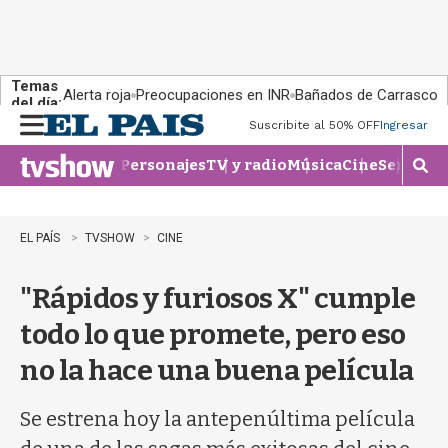
Temas
Alerta roja
Preocupaciones en INR
Bañados de Carrasco
del día:
Suscribite al 50% OFF
Ingresar
M
e
Personajes
TV y radio
Música
Cine
Series
Te
n
M
u
o
s
t
EL PAÍS
TVSHOW
CINE
r
a
"Rápidos y furiosos X" cumple
r
b
todo lo que promete, pero eso
�
s
no la hace una buena película
q
u
e
Se estrena hoy la antepenúltima película
d