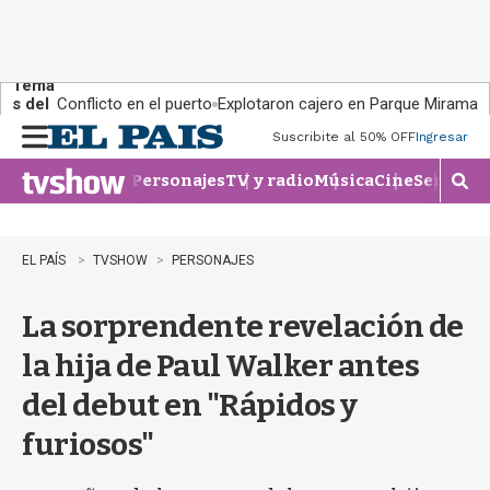
Tema
s del
Conflicto en el puerto
Explotaron cajero en Parque Miramar
día:
Suscribite al 50% OFF
Ingresar
M
e
Personajes
TV y radio
Música
Cine
Series
Te
n
M
u
o
s
t
EL PAÍS
TVSHOW
PERSONAJES
r
a
La sorprendente revelación de
r
b
la hija de Paul Walker antes
�
s
del debut en "Rápidos y
q
u
furiosos"
e
d