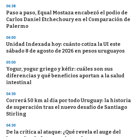
3
s
06:38
e
Paso a paso, Equal Mostaza encabezó el podio de
c
Carlos Daniel Etchechoury en el Comparación de
o
n
Palermo
d
s
06:00
Unidad Indexada hoy: cuánto cotiza la UI este
sábado 8 de agosto de 2026 en pesos uruguayos
05:00
Yogur, yogur griego y kéfir: cuáles son sus
diferencias y qué beneficios aportan a la salud
intestinal
04:30
Correrá 50 km al día por todo Uruguay: la historia
de superación tras el nuevo desafío de Santiago
Stirling
04:30
De la crítica al ataque: ¿Qué revela el auge del