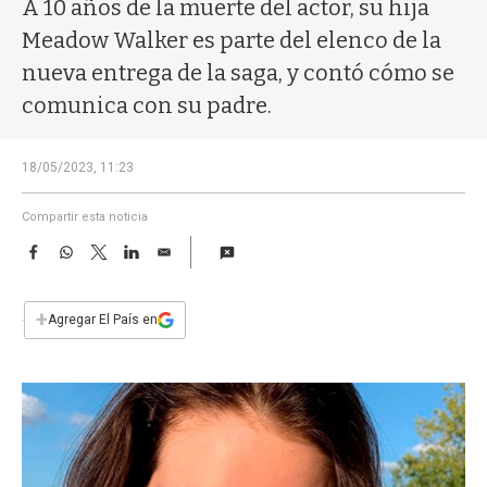
a
A 10 años de la muerte del actor, su hija
Meadow Walker es parte del elenco de la
nueva entrega de la saga, y contó cómo se
comunica con su padre.
18/05/2023, 11:23
Compartir esta noticia
F
W
T
L
E
a
h
w
i
m
c
a
i
n
a
e
t
t
k
i
+
Agregar El País en
b
s
t
e
l
o
A
e
d
o
p
r
I
k
p
n