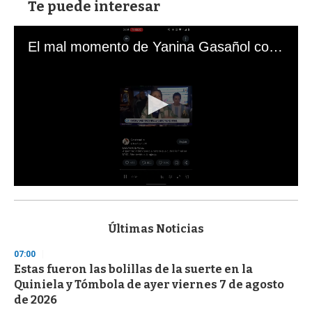
Te puede interesar
El mal momento de Yanina Gasañol con un hincha argentino en "Subrayado"
0
s
e
c
Últimas Noticias
o
n
07:00
d
Estas fueron las bolillas de la suerte en la
s
o
Quiniela y Tómbola de ayer viernes 7 de agosto
f
de 2026
3