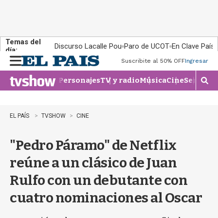
Temas del
Discurso Lacalle Pou
Paro de UCOT
En Clave País
día:
Suscribite al 50% OFF
Ingresar
M
e
Personajes
TV y radio
Música
Cine
Series
Te
n
M
u
o
s
t
EL PAÍS
TVSHOW
CINE
r
a
"Pedro Páramo" de Netflix
r
b
reúne a un clásico de Juan
�
s
Rulfo con un debutante con
q
u
cuatro nominaciones al Oscar
e
d