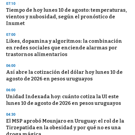
d
07:10
s
Tiempo de hoy lunes 10 de agosto: temperaturas,
vientos y nubosidad, según el pronóstico de
Inumet
07:00
Likes, dopamina y algoritmos: la combinación
en redes sociales que enciende alarmas por
trastornos alimentarios
06:00
Así abre la cotización del dólar hoy lunes 10 de
agosto de 2026 en pesos uruguayos
06:00
Unidad Indexada hoy: cuánto cotiza la UI este
lunes 10 de agosto de 2026 en pesos uruguayos
04:30
El MSP aprobó Mounjaro en Uruguay: el rol de la
Tirzepatida en la obesidad y por qué no es una
droga mágica