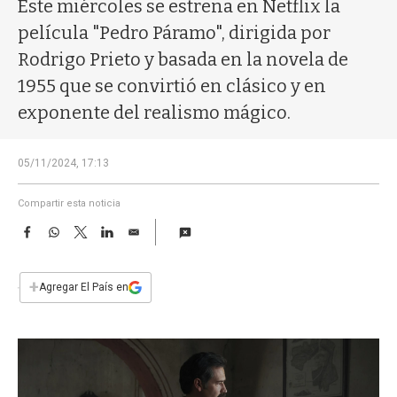
a
Este miércoles se estrena en Netflix la
película "Pedro Páramo", dirigida por
Rodrigo Prieto y basada en la novela de
1955 que se convirtió en clásico y en
exponente del realismo mágico.
05/11/2024, 17:13
Compartir esta noticia
F
W
T
L
E
a
h
w
i
m
c
a
i
n
a
e
t
t
k
i
+
Agregar El País en
b
s
t
e
l
o
A
e
d
o
p
r
I
k
p
n