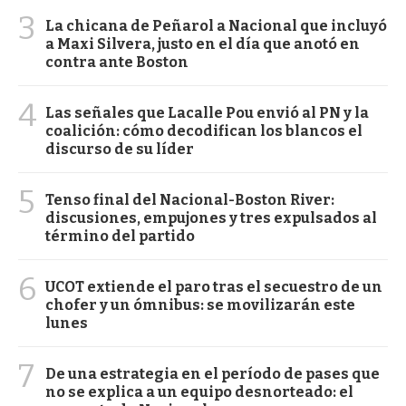
3
La chicana de Peñarol a Nacional que incluyó
a Maxi Silvera, justo en el día que anotó en
contra ante Boston
4
Las señales que Lacalle Pou envió al PN y la
coalición: cómo decodifican los blancos el
discurso de su líder
5
Tenso final del Nacional-Boston River:
discusiones, empujones y tres expulsados al
término del partido
6
UCOT extiende el paro tras el secuestro de un
chofer y un ómnibus: se movilizarán este
lunes
7
De una estrategia en el período de pases que
no se explica a un equipo desnorteado: el