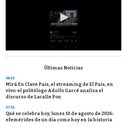
0
s
e
c
Últimas Noticias
o
n
08:02
d
Mirá En Clave País, el streaming de El País, en
s
o
vivo: el politólogo Adolfo Garcé analiza el
f
discurso de Lacalle Pou
3
3
s
07:52
e
Qué se celebra hoy, lunes 10 de agosto de 2026:
c
efemérides de un día como hoy en la historia
o
n