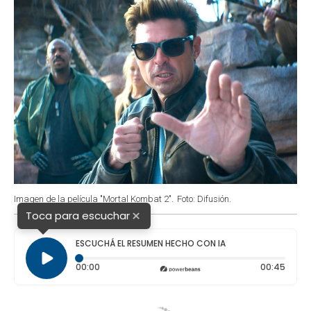
Imagen de la película "Mortal Kombat 2".
Foto: Difusión.
×
Toca para escuchar
ESCUCHÁ EL RESUMEN HECHO CON IA
Tiempo transcurrido: 0 segundos
Durac
00:00
00:45