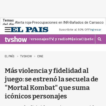
Temas
Alerta roja
Preocupaciones en INR
Bañados de Carrasco
del día:
Suscribite al 50% OFF
Ingresar
M
e
Personajes
TV y radio
Música
Cine
Series
Te
n
M
u
o
s
t
EL PAÍS
TVSHOW
CINE
r
a
Más violencia y fidelidad al
r
b
juego: se estrenó la secuela de
�
s
"Mortal Kombat" que suma
q
u
icónicos personajes
e
d