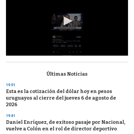
0
s
e
c
Últimas Noticias
o
n
19:51
d
Esta es la cotización del dólar hoy en pesos
s
o
uruguayos al cierre del jueves 6 de agosto de
f
2026
3
3
s
19:41
e
Daniel Enríquez, de exitoso pasaje por Nacional,
c
vuelve a Colón en el rol de director deportivo
o