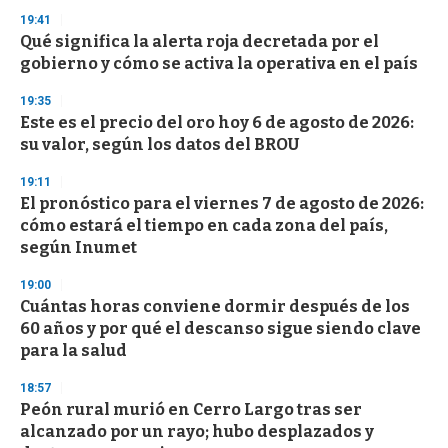
n
d
19:41
s
Qué significa la alerta roja decretada por el
gobierno y cómo se activa la operativa en el país
19:35
Este es el precio del oro hoy 6 de agosto de 2026:
su valor, según los datos del BROU
19:11
El pronóstico para el viernes 7 de agosto de 2026:
cómo estará el tiempo en cada zona del país,
según Inumet
19:00
Cuántas horas conviene dormir después de los
60 años y por qué el descanso sigue siendo clave
para la salud
18:57
Peón rural murió en Cerro Largo tras ser
alcanzado por un rayo; hubo desplazados y