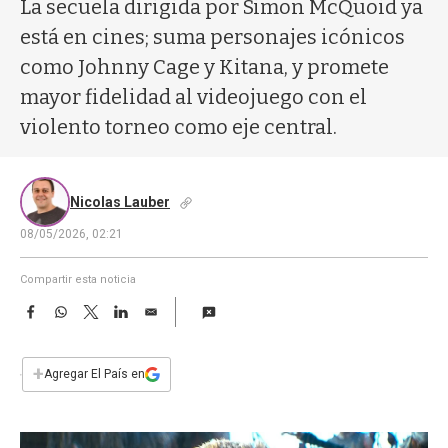
a
La secuela dirigida por Simon McQuoid ya
está en cines; suma personajes icónicos
como Johnny Cage y Kitana, y promete
mayor fidelidad al videojuego con el
violento torneo como eje central.
Nicolas Lauber
08/05/2026, 02:21
Compartir esta noticia
F
W
T
L
E
a
h
w
i
m
c
a
i
n
a
e
t
t
k
i
+
Agregar El País en
b
s
t
e
l
o
A
e
d
o
p
r
I
k
p
n