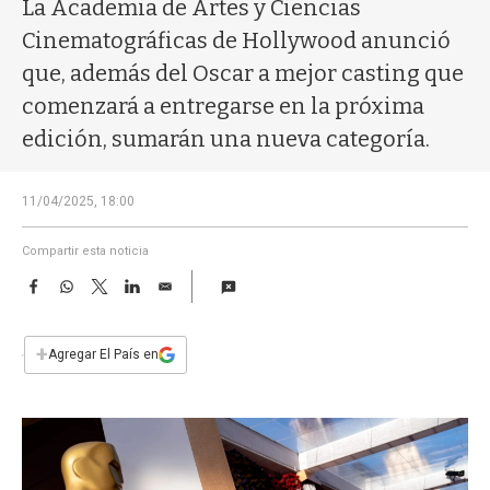
a
La Academia de Artes y Ciencias
Cinematográficas de Hollywood anunció
que, además del Oscar a mejor casting que
comenzará a entregarse en la próxima
edición, sumarán una nueva categoría.
11/04/2025, 18:00
Compartir esta noticia
F
W
T
L
E
a
h
w
i
m
c
a
i
n
a
e
t
t
k
i
+
Agregar El País en
b
s
t
e
l
o
A
e
d
o
p
r
I
k
p
n