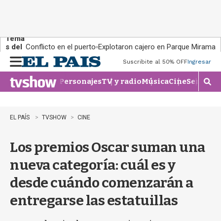
Tema
s del
Conflicto en el puerto
Explotaron cajero en Parque Miramar
día:
Suscribite al 50% OFF
Ingresar
M
e
Personajes
TV y radio
Música
Cine
Series
Te
n
M
u
o
s
t
EL PAÍS
TVSHOW
CINE
r
a
Los premios Oscar suman una
r
b
nueva categoría: cuál es y
�
s
desde cuándo comenzarán a
q
u
entregarse las estatuillas
e
d