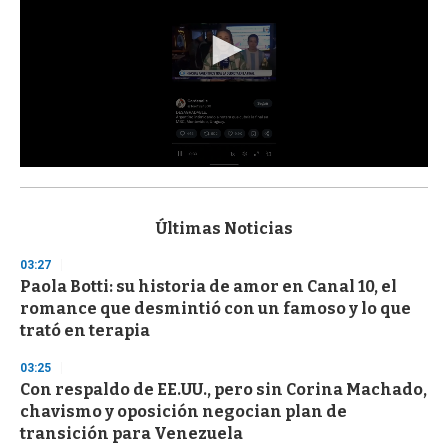
0
s
e
c
Últimas Noticias
o
n
03:27
d
Paola Botti: su historia de amor en Canal 10, el
s
o
romance que desmintió con un famoso y lo que
f
trató en terapia
3
3
s
03:25
e
Con respaldo de EE.UU., pero sin Corina Machado,
c
chavismo y oposición negocian plan de
o
n
transición para Venezuela
d