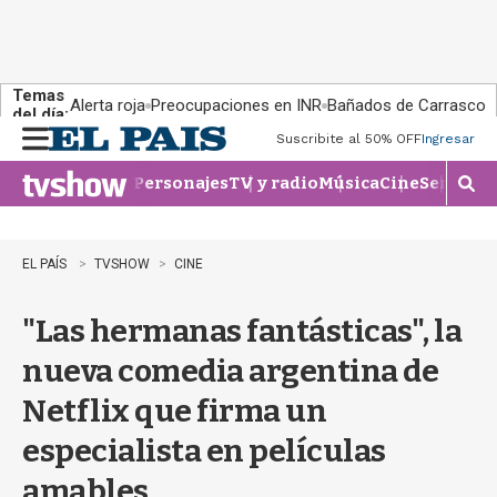
Temas
Alerta roja
Preocupaciones en INR
Bañados de Carrasco
del día:
Suscribite al 50% OFF
Ingresar
M
e
Personajes
TV y radio
Música
Cine
Series
Te
n
M
u
o
s
t
EL PAÍS
TVSHOW
CINE
r
a
"Las hermanas fantásticas", la
r
b
nueva comedia argentina de
�
s
Netflix que firma un
q
u
especialista en películas
e
d
amables