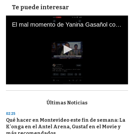
Te puede interesar
El mal momento de Yanina Gasañol con un hincha argentino en "Subrayado"
0
s
e
c
Últimas Noticias
o
n
02:25
d
Qué hacer en Montevideo este fin de semana: La
s
o
K'onga en el Antel Arena, Gustaf en el Movie y
f
más recomendados