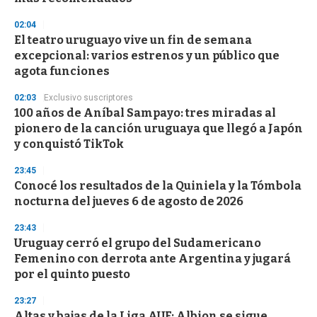
3
3
s
02:04
e
El teatro uruguayo vive un fin de semana
c
excepcional: varios estrenos y un público que
o
n
agota funciones
d
s
02:03
Exclusivo suscriptores
100 años de Aníbal Sampayo: tres miradas al
pionero de la canción uruguaya que llegó a Japón
y conquistó TikTok
23:45
Conocé los resultados de la Quiniela y la Tómbola
nocturna del jueves 6 de agosto de 2026
23:43
Uruguay cerró el grupo del Sudamericano
Femenino con derrota ante Argentina y jugará
por el quinto puesto
23:27
Altas y bajas de la Liga AUF: Albion se sigue