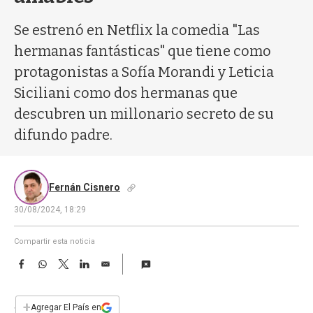
a
Se estrenó en Netflix la comedia "Las
hermanas fantásticas" que tiene como
protagonistas a Sofía Morandi y Leticia
Siciliani como dos hermanas que
descubren un millonario secreto de su
difundo padre.
Fernán Cisnero
30/08/2024, 18:29
Compartir esta noticia
F
W
T
L
E
a
h
w
i
m
c
a
i
n
a
e
t
t
k
i
+
Agregar El País en