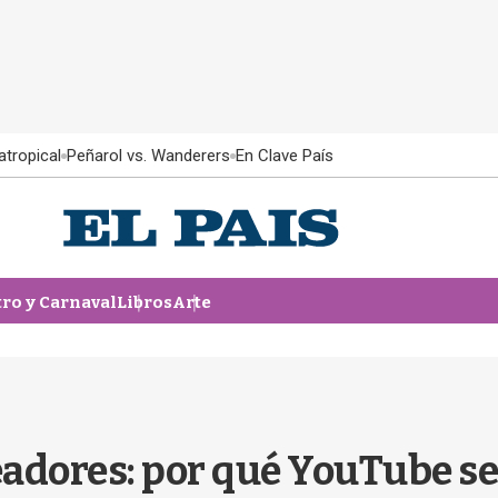
atropical
Peñarol vs. Wanderers
En Clave País
tro y Carnaval
Libros
Arte
eadores: por qué YouTube se