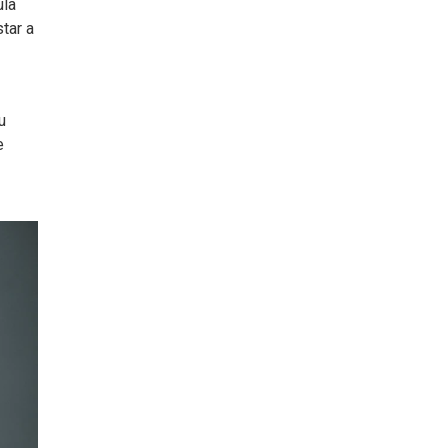
ula
tar a
u
e