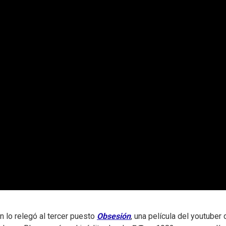
 lo relegó al tercer puesto
Obsesión
, una película del youtuber