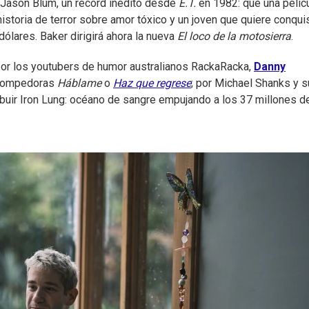
 Jason Blum, un récord inédito desde
E.T.
en 1982: que una pelíc
istoria de terror sobre amor tóxico y un joven que quiere conquis
ólares. Baker dirigirá ahora la nueva
El loco de la motosierra
.
 por los youtubers de humor australianos RackaRacka,
Danny
 rompedoras
Háblame
o
Haz que regrese
; por Michael Shanks y s
ibuir Iron Lung: océano de sangre empujando a los 37 millones d