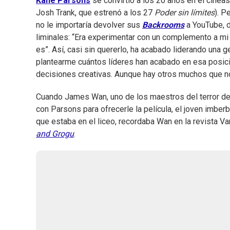
Kane Parsons
se convirtió a los 20 años en el cineas
Josh Trank, que estrenó a los 27
Poder sin límites
). P
no le importaría devolver sus
Backrooms
a YouTube, d
liminales: “Era experimentar con un complemento a mi re
es”. Así, casi sin quererlo, ha acabado liderando una g
plantearme cuántos líderes han acabado en esa posici
decisiones creativas. Aunque hay otros muchos que no
Cuando James Wan, uno de los maestros del terror d
con Parsons para ofrecerle la película, el joven imber
que estaba en el liceo, recordaba Wan en la revista V
and Grogu
.