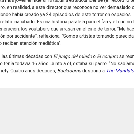
ta más joven en liderar la taquilla estadounidense (el récord lo t
ero, en realidad, a este director que reconoce no ver demasiado 
onde había creado ya 24 episodios de este terror en espacios
lato inacabado. Es una historia paralela para el fan y el que no 
eneración: los youtubers que arrasan en el cine de terror. “Me ha
ón por accidente”, reflexiona. “Somos artistas tomando parecid
 reciben atención mediática”.
e las últimas décadas con
El juego del miedo
o
El conjuro
se reun
be tenía todavía 16 años. Junto a él, estaba su padre. “No sabía
ariety. Cuatro años después,
Backrooms
destronó a
The Mandalo