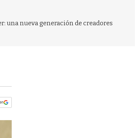
s
q
u
e
er: una nueva generación de creadores
d
a
 en