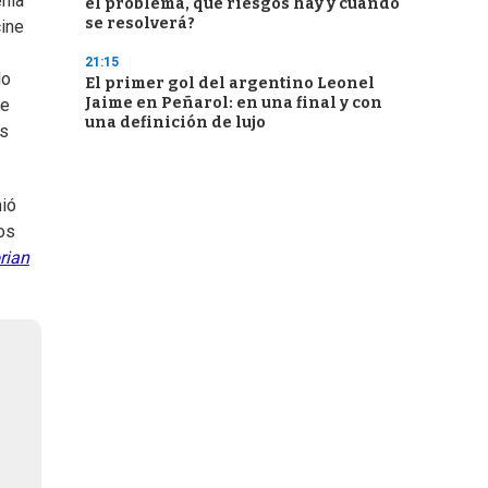
enía
el problema, qué riesgos hay y cuándo
se resolverá?
cine
21:15
lo
El primer gol del argentino Leonel
Jaime en Peñarol: en una final y con
ce
una definición de lujo
as
ió
mos
rian