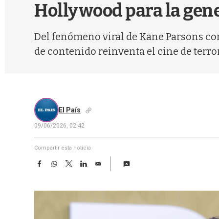
Hollywood para la gen
Del fenómeno viral de Kane Parsons con
de contenido reinventa el cine de terror
El País
09/06/2026, 02:42
Compartir esta noticia
F
W
T
L
E
a
h
w
i
m
c
a
i
n
a
e
t
t
k
i
b
s
t
e
l
o
A
e
d