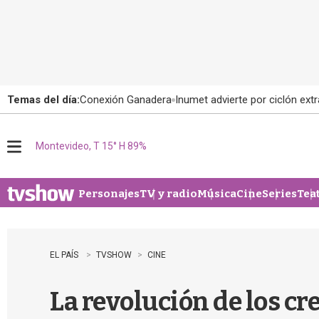
Temas del día:
Conexión Ganadera
Inumet advierte por ciclón extr
Montevideo, T 15° H 89%
M
e
n
u
Personajes
TV y radio
Música
Cine
Series
Tea
EL PAÍS
TVSHOW
CINE
La revolución de los cr