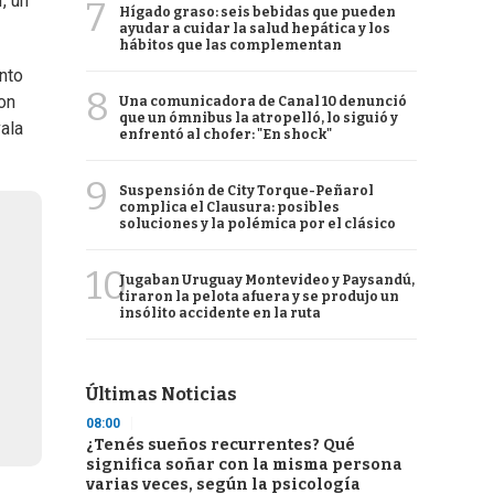
, un
7
Hígado graso: seis bebidas que pueden
ayudar a cuidar la salud hepática y los
hábitos que las complementan
into
8
con
Una comunicadora de Canal 10 denunció
que un ómnibus la atropelló, lo siguió y
ala
enfrentó al chofer: "En shock"
9
Suspensión de City Torque-Peñarol
complica el Clausura: posibles
soluciones y la polémica por el clásico
10
Jugaban Uruguay Montevideo y Paysandú,
tiraron la pelota afuera y se produjo un
insólito accidente en la ruta
Últimas Noticias
08:00
¿Tenés sueños recurrentes? Qué
significa soñar con la misma persona
varias veces, según la psicología