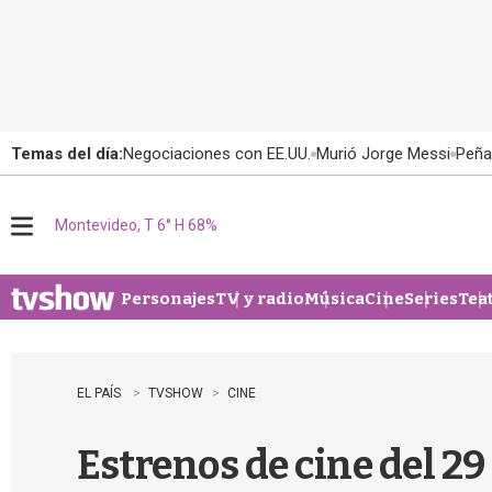
Temas del día:
Negociaciones con EE.UU.
Murió Jorge Messi
Peña
Montevideo, T 6° H 68%
M
e
n
u
Personajes
TV y radio
Música
Cine
Series
Tea
EL PAÍS
TVSHOW
CINE
Estrenos de cine del 2