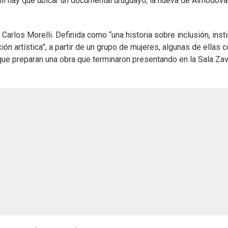
Allí hay que ubicar un documental uruguayo, la nueva de Almodóvar
Carlos Morelli. Definida como “una historia sobre inclusión, inst
ón artística”, a partir de un grupo de mujeres, algunas de ellas 
que preparan una obra que terminaron presentando en la Sala Zav