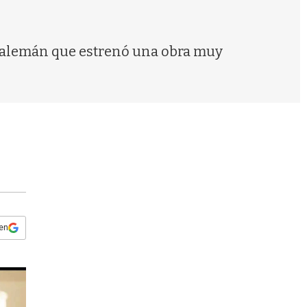
s
q
u
e
ro alemán que estrenó una obra muy
d
a
 en