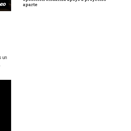
aparte
s un
.