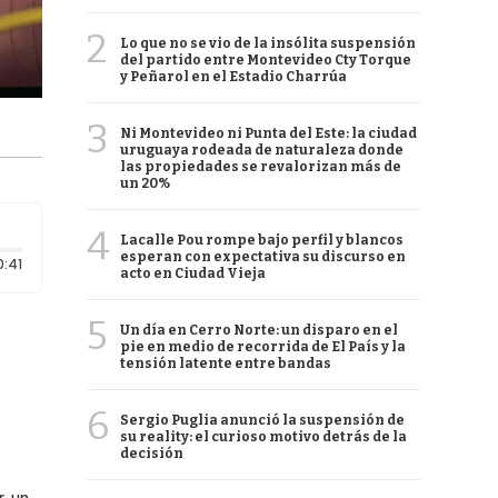
2
Lo que no se vio de la insólita suspensión
del partido entre Montevideo Cty Torque
y Peñarol en el Estadio Charrúa
3
Ni Montevideo ni Punta del Este: la ciudad
uruguaya rodeada de naturaleza donde
las propiedades se revalorizan más de
un 20%
4
Lacalle Pou rompe bajo perfil y blancos
esperan con expectativa su discurso en
Duración: 41 segundos
0:41
acto en Ciudad Vieja
5
Un día en Cerro Norte: un disparo en el
pie en medio de recorrida de El País y la
tensión latente entre bandas
6
Sergio Puglia anunció la suspensión de
su reality: el curioso motivo detrás de la
decisión