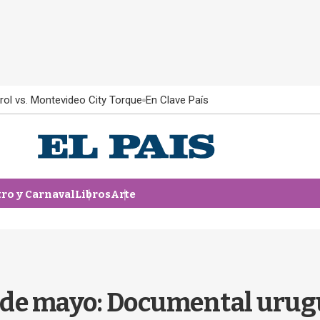
rol vs. Montevideo City Torque
En Clave País
tro y Carnaval
Libros
Arte
9 de mayo: Documental urug