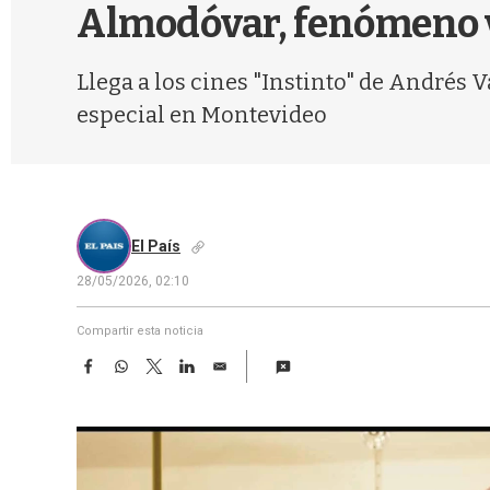
Almodóvar, fenómeno v
Llega a los cines "Instinto" de Andrés 
especial en Montevideo
El País
28/05/2026, 02:10
Compartir esta noticia
F
W
T
L
E
a
h
w
i
m
c
a
i
n
a
e
t
t
k
i
b
s
t
e
l
o
A
e
d