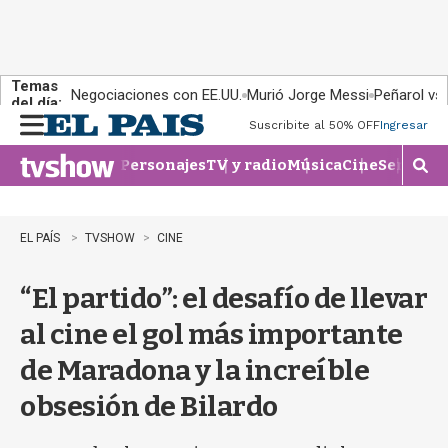
Temas
Negociaciones con EE.UU.
Murió Jorge Messi
Peñarol vs
del día:
Suscribite al 50% OFF
Ingresar
M
e
Personajes
TV y radio
Música
Cine
Series
Te
n
M
u
o
s
t
EL PAÍS
TVSHOW
CINE
r
a
“El partido”: el desafío de llevar
r
b
al cine el gol más importante
�
s
de Maradona y la increíble
q
u
obsesión de Bilardo
e
d