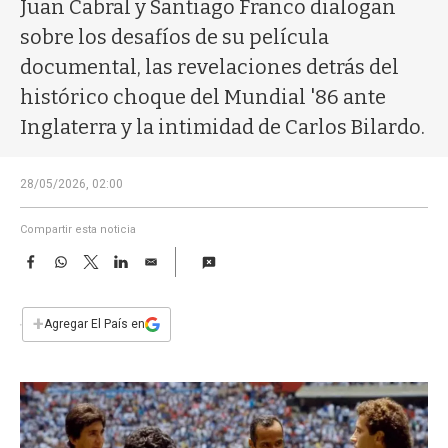
a
Juan Cabral y Santiago Franco dialogan
sobre los desafíos de su película
documental, las revelaciones detrás del
histórico choque del Mundial '86 ante
Inglaterra y la intimidad de Carlos Bilardo.
28/05/2026, 02:00
Compartir esta noticia
F
W
T
L
E
a
h
w
i
m
c
a
i
n
a
e
t
t
k
i
+
Agregar El País en
b
s
t
e
l
o
A
e
d
o
p
r
I
k
p
n