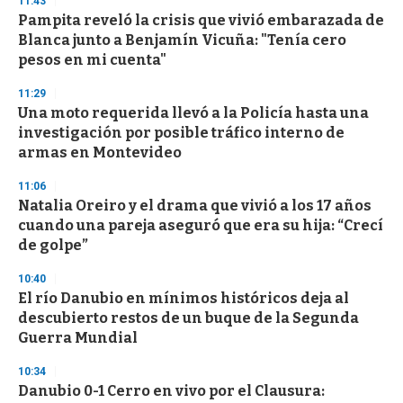
11:43
e
Pampita reveló la crisis que vivió embarazada de
c
Blanca junto a Benjamín Vicuña: "Tenía cero
o
n
pesos en mi cuenta"
d
s
11:29
Una moto requerida llevó a la Policía hasta una
investigación por posible tráfico interno de
armas en Montevideo
11:06
Natalia Oreiro y el drama que vivió a los 17 años
cuando una pareja aseguró que era su hija: “Crecí
de golpe”
10:40
El río Danubio en mínimos históricos deja al
descubierto restos de un buque de la Segunda
Guerra Mundial
10:34
Danubio 0-1 Cerro en vivo por el Clausura: