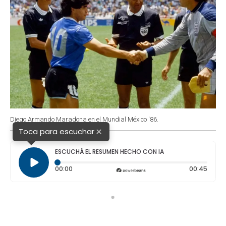
Diego Armando Maradona en el Mundial México '86.
×
Toca para escuchar
ESCUCHÁ EL RESUMEN HECHO CON IA
Tiempo transcurrido: 0 segundos
Durac
00:00
00:45