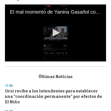
El mal momento de Yanina Gasañol con un hincha argentino en "Subrayado"
0
s
e
c
Últimas Noticias
o
n
11:54
d
Orsi recibe a los intendentes para establecer
s
o
una “coordinación permanente” por efectos de
f
El Niño
3
3
s