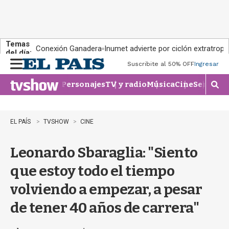
Temas
Conexión Ganadera
Inumet advierte por ciclón extratropi
del día:
Suscribite al 50% OFF
Ingresar
M
e
Personajes
TV y radio
Música
Cine
Series
Te
n
M
u
o
s
t
EL PAÍS
TVSHOW
CINE
r
a
Leonardo Sbaraglia: "Siento
r
b
que estoy todo el tiempo
�
s
volviendo a empezar, a pesar
q
u
de tener 40 años de carrera"
e
d