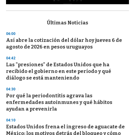
0
s
e
c
Últimas Noticias
o
n
06:00
d
Así abre la cotización del dólar hoy jueves 6 de
s
o
agosto de 2026 en pesos uruguayos
f
3
04:42
3
s
Las "presiones" de Estados Unidos que ha
e
recibido el gobierno en este período y qué
c
diálogo se está manteniendo
o
n
d
04:30
s
Por qué la periodontitis agrava las
enfermedades autoinmunes y qué hábitos
ayudan a prevenirla
04:10
Estados Unidos frena el ingreso de aguacate de
México: los motivos detrás del bloqueo y cómo