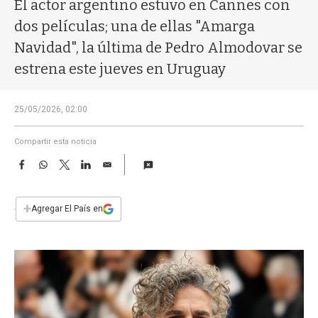
a
El actor argentino estuvo en Cannes con
dos películas; una de ellas "Amarga
Navidad", la última de Pedro Almodovar se
estrena este jueves en Uruguay
25/05/2026, 02:00
Compartir esta noticia
F
W
T
L
E
a
h
w
i
m
c
a
i
n
a
e
t
t
k
i
+
Agregar El País en
b
s
t
e
l
o
A
e
d
o
p
r
I
k
p
n