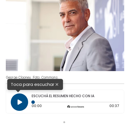
George Clooney.
Foto: Commons.
×
Toca para escuchar
ESCUCHÁ EL RESUMEN HECHO CON IA
Tiempo transcurrido: 0 segundos
Durac
00:00
00:37