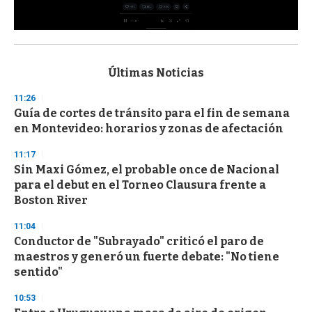
0
s
e
c
Últimas Noticias
o
n
11:26
d
Guía de cortes de tránsito para el fin de semana
s
o
en Montevideo: horarios y zonas de afectación
f
3
11:17
3
s
Sin Maxi Gómez, el probable once de Nacional
e
para el debut en el Torneo Clausura frente a
c
Boston River
o
n
d
11:04
s
Conductor de "Subrayado" criticó el paro de
maestros y generó un fuerte debate: "No tiene
sentido"
10:53