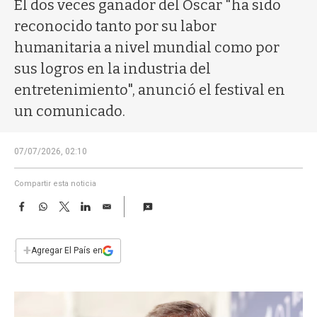
a
El dos veces ganador del Oscar "ha sido
reconocido tanto por su labor
humanitaria a nivel mundial como por
sus logros en la industria del
entretenimiento", anunció el festival en
un comunicado.
07/07/2026, 02:10
Compartir esta noticia
F
W
T
L
E
a
h
w
i
m
c
a
i
n
a
e
t
t
k
i
+
Agregar El País en
b
s
t
e
l
o
A
e
d
o
p
r
I
k
p
n