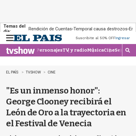
Temas del
Rendición de Cuentas
Temporal causa destrozos
En 
día:
Suscribite al 50% OFF
Ingresar
M
e
Personajes
TV y radio
Música
Cine
Series
Te
n
M
u
o
s
t
EL PAÍS
TVSHOW
CINE
r
a
"Es un inmenso honor":
r
b
George Clooney recibirá el
�
s
León de Oro a la trayectoria en
q
u
el Festival de Venecia
e
d