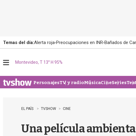
Temas del día:
Alerta roja
Preocupaciones en INR
Bañados de Ca
Montevideo, T 13° H 95%
M
e
n
u
Personajes
TV y radio
Música
Cine
Series
Tea
EL PAÍS
TVSHOW
CINE
Una película ambientad