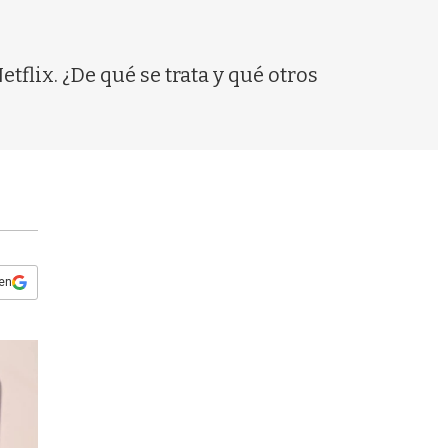
s
q
u
e
flix. ¿De qué se trata y qué otros
d
a
 en