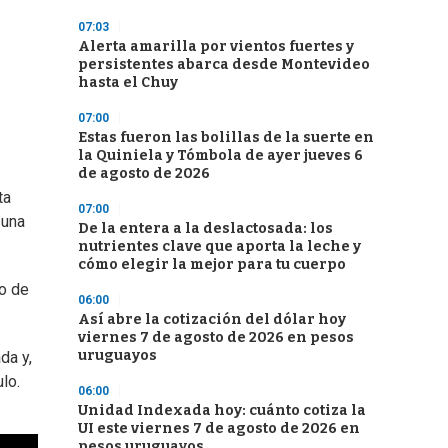
07:03
Alerta amarilla por vientos fuertes y
persistentes abarca desde Montevideo
hasta el Chuy
07:00
Estas fueron las bolillas de la suerte en
la Quiniela y Tómbola de ayer jueves 6
de agosto de 2026
ta
07:00
 una
De la entera a la deslactosada: los
nutrientes clave que aporta la leche y
cómo elegir la mejor para tu cuerpo
jo de
06:00
Así abre la cotización del dólar hoy
viernes 7 de agosto de 2026 en pesos
uruguayos
da y,
lo.
06:00
Unidad Indexada hoy: cuánto cotiza la
UI este viernes 7 de agosto de 2026 en
pesos uruguayos