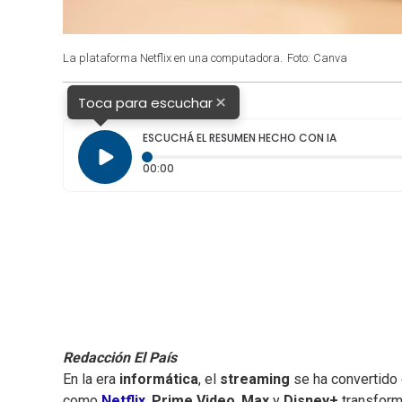
La plataforma Netflix en una computadora.
Foto: Canva
×
Toca para escuchar
ESCUCHÁ EL RESUMEN HECHO CON IA
Tiempo transcurrido: 0 segundos
00:00
Redacción El País
En la era
informática
, el
streaming
se ha convertido 
como
Netflix
,
Prime Video
,
Max
y
Disney+
transform