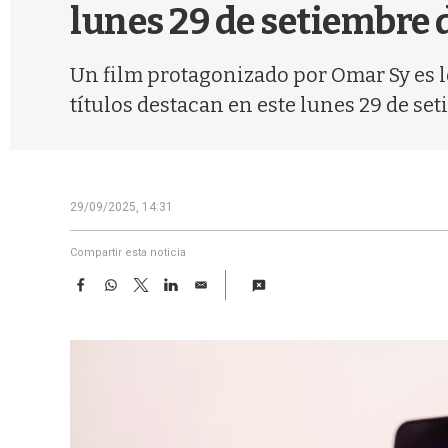
lunes 29 de setiembre 
Un film protagonizado por Omar Sy es lo
títulos destacan en este lunes 29 de set
29/09/2025, 14:31
Compartir esta noticia
F
W
T
L
E
a
h
w
i
m
c
a
i
n
a
e
t
t
k
i
b
s
t
e
l
o
A
e
d
o
p
r
I
k
p
n