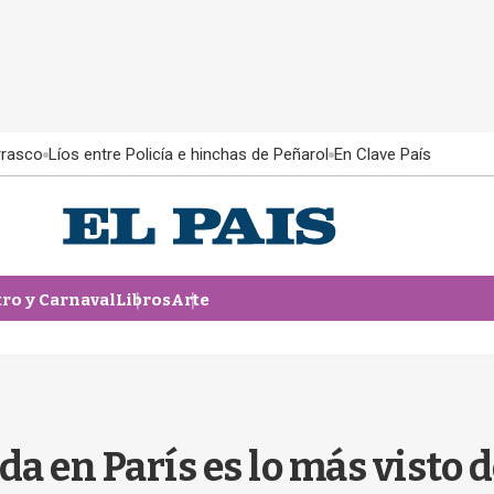
rrasco
Líos entre Policía e hinchas de Peñarol
En Clave País
tro y Carnaval
Libros
Arte
a en París es lo más visto 