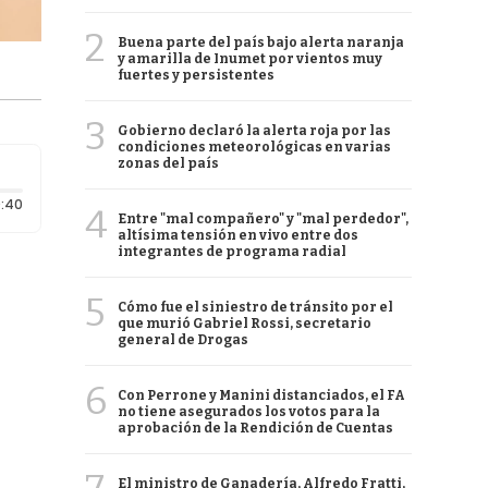
2
Buena parte del país bajo alerta naranja
y amarilla de Inumet por vientos muy
fuertes y persistentes
3
Gobierno declaró la alerta roja por las
condiciones meteorológicas en varias
zonas del país
Duración: 40 segundos
:40
4
Entre "mal compañero" y "mal perdedor",
altísima tensión en vivo entre dos
integrantes de programa radial
5
Cómo fue el siniestro de tránsito por el
que murió Gabriel Rossi, secretario
general de Drogas
6
Con Perrone y Manini distanciados, el FA
no tiene asegurados los votos para la
aprobación de la Rendición de Cuentas
El ministro de Ganadería, Alfredo Fratti,