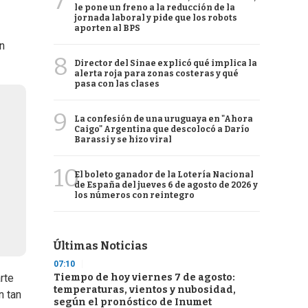
7
le pone un freno a la reducción de la
jornada laboral y pide que los robots
aporten al BPS
en
8
Director del Sinae explicó qué implica la
alerta roja para zonas costeras y qué
pasa con las clases
9
La confesión de una uruguaya en "Ahora
Caigo" Argentina que descolocó a Darío
Barassi y se hizo viral
10
El boleto ganador de la Lotería Nacional
de España del jueves 6 de agosto de 2026 y
los números con reintegro
Últimas Noticias
07:10
Tiempo de hoy viernes 7 de agosto:
rte
temperaturas, vientos y nubosidad,
n tan
según el pronóstico de Inumet