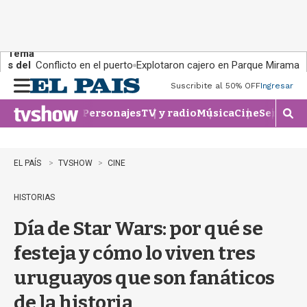
Tema
s del
Conflicto en el puerto
Explotaron cajero en Parque Miramar
día:
Suscribite al 50% OFF
Ingresar
M
e
Personajes
TV y radio
Música
Cine
Series
Te
n
M
u
o
s
t
EL PAÍS
TVSHOW
CINE
r
a
HISTORIAS
r
b
Día de Star Wars: por qué se
�
s
festeja y cómo lo viven tres
q
u
uruguayos que son fanáticos
e
d
de la historia