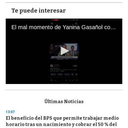
Te puede interesar
El mal momento de Yanina Gasañol con un hincha argentino en "Subrayado"
0
s
e
c
Últimas Noticias
o
n
13:07
d
El beneficio del BPS que permite trabajar medio
s
o
horario tras un nacimiento y cobrar el 50 % del
f