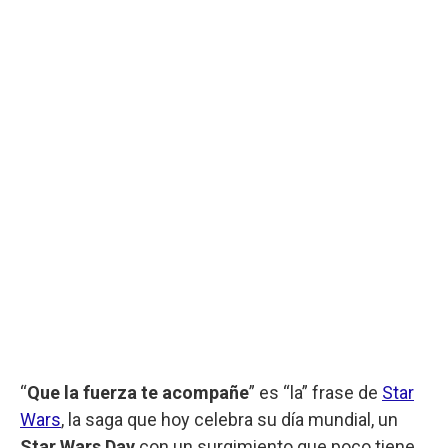
“
Que la fuerza te acompañe
” es “la” frase de
Star
Wars
, la saga que hoy celebra su día mundial, un
Star Wars Day
con un surgimiento que poco tiene