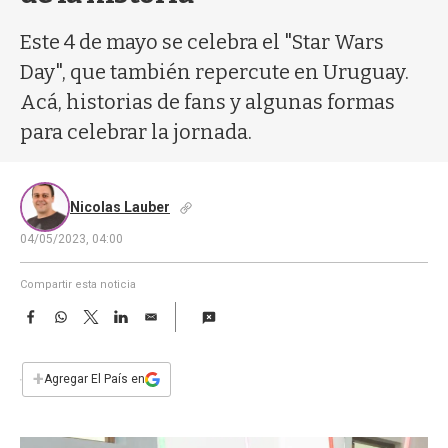
a
Este 4 de mayo se celebra el "Star Wars
Day", que también repercute en Uruguay.
Acá, historias de fans y algunas formas
para celebrar la jornada.
Nicolas Lauber
04/05/2023, 04:00
Compartir esta noticia
F
W
T
L
E
a
h
w
i
m
c
a
i
n
a
e
t
t
k
i
+
Agregar El País en
b
s
t
e
l
o
A
e
d
o
p
r
I