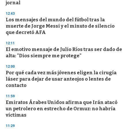
jornal
3
3
s
12:43
e
Los mensajes del mundo del fútbol tras la
c
muerte de Jorge Messi y el minuto de silencio
o
n
que decretó AFA
d
s
12:11
El emotivo mensaje de Julio Ríos tras ser dado de
alta: "Dios siempre me protege"
12:00
Por qué cada vez más jóvenes eligen la cirugía
láser para dejar de usar anteojos o lentes de
contacto
11:59
Emiratos Árabes Unidos afirma que Irán atacó
un petrolero en estrecho de Ormuz: no habría
víctimas
11:29