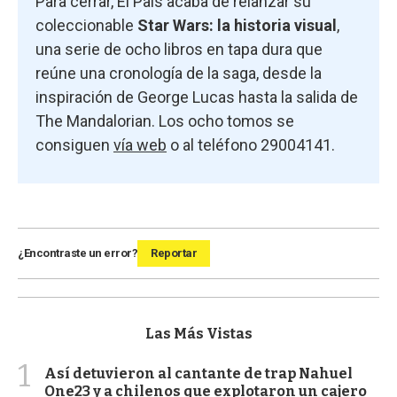
Para cerrar, El País acaba de relanzar su
coleccionable
Star Wars: la historia visual
,
una serie de ocho libros en tapa dura que
reúne una cronología de la saga, desde la
inspiración de George Lucas hasta la salida de
The Mandalorian. Los ocho tomos se
consiguen
vía web
o al teléfono 29004141.
¿Encontraste un error?
Reportar
Las Más Vistas
1
Así detuvieron al cantante de trap Nahuel
One23 y a chilenos que explotaron un cajero