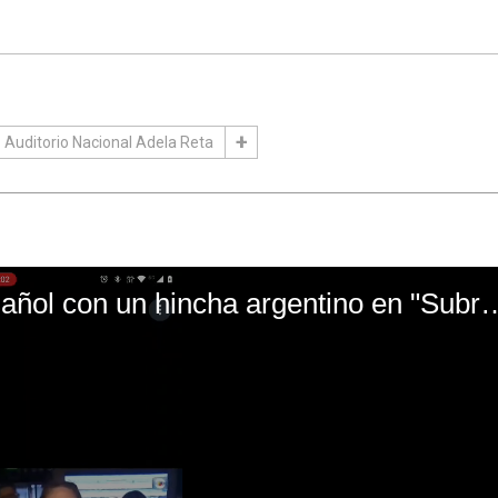
Auditorio Nacional Adela Reta
El mal momento de Yanina Gasañol con un hin