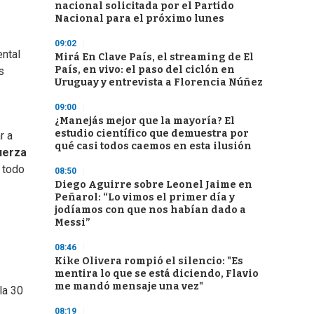
nacional solicitada por el Partido
Nacional para el próximo lunes
09:02
ental
Mirá En Clave País, el streaming de El
País, en vivo: el paso del ciclón en
s
Uruguay y entrevista a Florencia Núñez
09:00
¿Manejás mejor que la mayoría? El
estudio científico que demuestra por
r a
qué casi todos caemos en esta ilusión
uerza
 todo
08:50
Diego Aguirre sobre Leonel Jaime en
Peñarol: “Lo vimos el primer día y
jodíamos con que nos habían dado a
Messi”
08:46
Kike Olivera rompió el silencio: "Es
mentira lo que se está diciendo, Flavio
me mandó mensaje una vez"
la 30
08:19