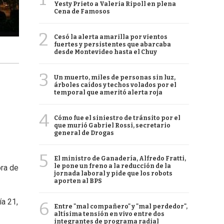
Yesty Prieto a Valeria Ripoll en plena
Cena de Famosos
2
Cesó la alerta amarilla por vientos
fuertes y persistentes que abarcaba
desde Montevideo hasta el Chuy
3
Un muerto, miles de personas sin luz,
árboles caídos y techos volados por el
temporal que ameritó alerta roja
4
Cómo fue el siniestro de tránsito por el
que murió Gabriel Rossi, secretario
general de Drogas
5
El ministro de Ganadería, Alfredo Fratti,
le pone un freno a la reducción de la
ora de
jornada laboral y pide que los robots
aporten al BPS
ía 21,
6
Entre "mal compañero" y "mal perdedor",
altísima tensión en vivo entre dos
integrantes de programa radial