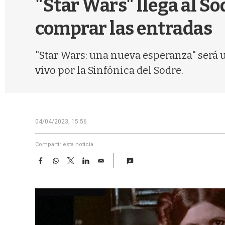
"Star Wars" llega al So
comprar las entradas
"Star Wars: una nueva esperanza" será un
vivo por la Sinfónica del Sodre.
04/04/2023, 15:56
Compartir esta noticia
F
W
T
L
E
a
h
w
i
m
c
a
i
n
a
e
t
t
k
i
b
s
t
e
l
o
A
e
d
o
p
r
I