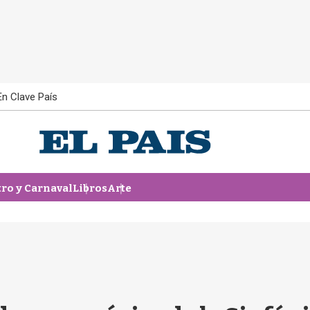
En Clave País
tro y Carnaval
Libros
Arte