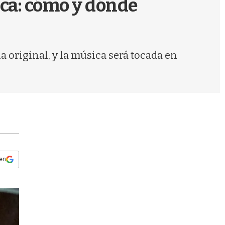
ica: cómo y dónde
s
q
u
e
d
a original, y la música será tocada en
a
 en