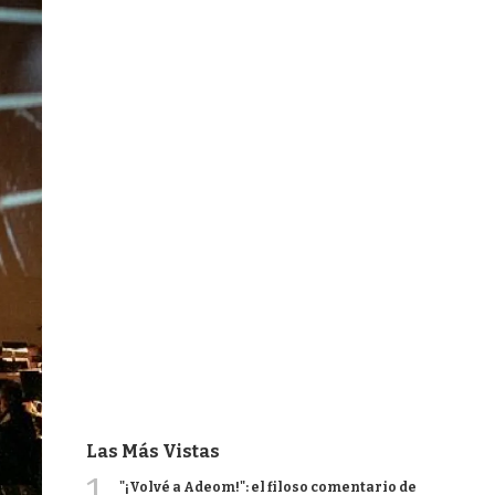
Las Más Vistas
1
"¡Volvé a Adeom!": el filoso comentario de