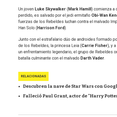
Un joven
Luke Skywalker
(
Mark Hamill
) comienza a 
perdido, es salvado por el jedi ermitaño
Obi-Wan Ken
fuerzas de los Rebeldes luchan contra el malvado Impe
Han Solo (
Harrison Ford
).
Junto con el estrafalario dúo de androides formado p
de los Rebeldes, la princesa Leia (
Carrie Fisher
), y 
un enfrentamiento legendario, el grupo de Rebeldes or
batalla culminante con el malvado
Darth Vader
.
RELACIONADAS
Descubren la nave de Star Wars con Goog
Falleció Paul Grant, actor de "Harry Potter