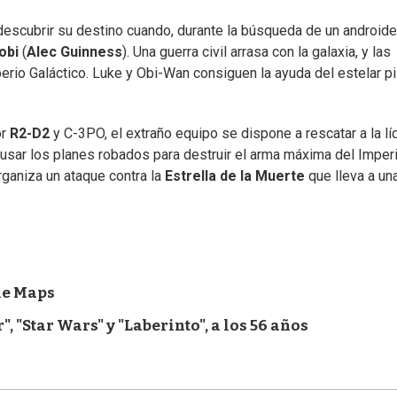
descubrir su destino cuando, durante la búsqueda de un androide
obi
(
Alec Guinness
). Una guerra civil arrasa con la galaxia, y las
rio Galáctico. Luke y Obi-Wan consiguen la ayuda del estelar pi
or
R2-D2
y C-3PO, el extraño equipo se dispone a rescatar a la lí
a usar los planes robados para destruir el arma máxima del Imperi
ganiza un ataque contra la
Estrella de la Muerte
que lleva a un
le Maps
", "Star Wars" y "Laberinto", a los 56 años