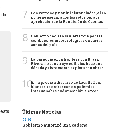
a
7
Con Perrone y Manini distanciados, el FA
edio
no tiene asegurados los votos para la
aprobación de la Rendición de Cuentas
8
Gobierno declaró la alerta roja por las
condiciones meteorológicas en varias
zonas del país
9
La paradoja en la frontera con Brasil:
Rivera no construye edificios hace una
década y Livramento explota con obras
10
En la previa a discurso de Lacalle Pou,
blancos se enfrascan en polémica
interna sobre qué oposición ejercer
uesta
Últimas Noticias
09:19
Gobierno autorizó una cadena