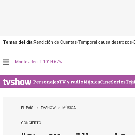
Temas del día:
Rendición de Cuentas
Temporal causa destrozos
Montevideo, T 10° H 67%
M
e
n
u
Personajes
TV y radio
Música
Cine
Series
Tea
EL PAÍS
TVSHOW
MÚSICA
CONCIERTO