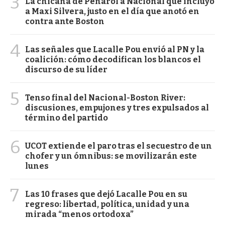
3
La chicana de Peñarol a Nacional que incluyó
a Maxi Silvera, justo en el día que anotó en
contra ante Boston
4
Las señales que Lacalle Pou envió al PN y la
coalición: cómo decodifican los blancos el
discurso de su líder
5
Tenso final del Nacional-Boston River:
discusiones, empujones y tres expulsados al
término del partido
6
UCOT extiende el paro tras el secuestro de un
chofer y un ómnibus: se movilizarán este
lunes
7
Las 10 frases que dejó Lacalle Pou en su
regreso: libertad, política, unidad y una
mirada “menos ortodoxa”