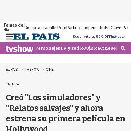
Temas del
Discurso Lacalle Pou
Partido suspendido
En Clave País
día:
Suscribite al 50% OFF
Ingresar
M
e
Personajes
TV y radio
Música
Cine
Series
Te
n
M
u
o
s
t
EL PAÍS
TVSHOW
CINE
r
a
CRÍTICA
r
b
Creó "Los simuladores" y
�
s
"Relatos salvajes" y ahora
q
u
estrena su primera película en
e
d
Hollywood