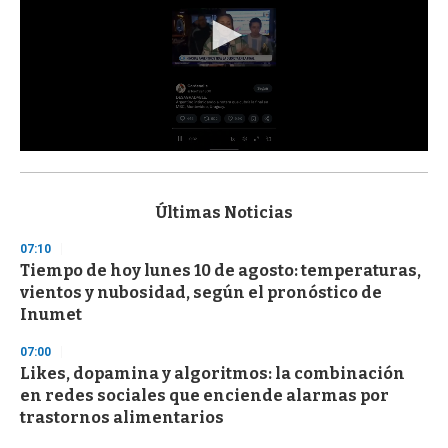
0
s
e
c
Últimas Noticias
o
n
07:10
d
Tiempo de hoy lunes 10 de agosto: temperaturas,
s
o
vientos y nubosidad, según el pronóstico de
f
Inumet
3
3
s
07:00
e
Likes, dopamina y algoritmos: la combinación
c
en redes sociales que enciende alarmas por
o
n
trastornos alimentarios
d
s