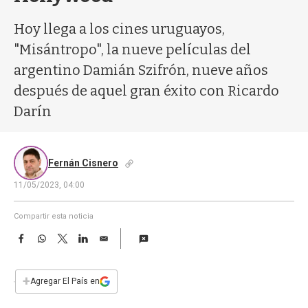
a
Hoy llega a los cines uruguayos,
"Misántropo", la nueve películas del
argentino Damián Szifrón, nueve años
después de aquel gran éxito con Ricardo
Darín
Fernán Cisnero
11/05/2023, 04:00
Compartir esta noticia
F
W
T
L
E
a
h
w
i
m
c
a
i
n
a
e
t
t
k
i
+
Agregar El País en
b
s
t
e
l
o
A
e
d