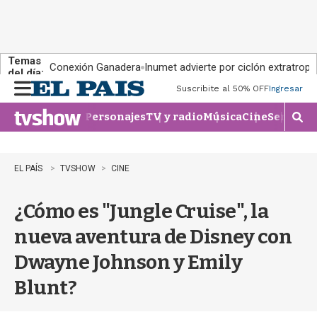
Temas
Conexión Ganadera
Inumet advierte por ciclón extratropi
del día:
Suscribite al 50% OFF
Ingresar
M
e
Personajes
TV y radio
Música
Cine
Series
Te
n
M
u
o
s
t
EL PAÍS
TVSHOW
CINE
r
a
¿Cómo es "Jungle Cruise", la
r
b
nueva aventura de Disney con
�
s
Dwayne Johnson y Emily
q
u
Blunt?
e
d