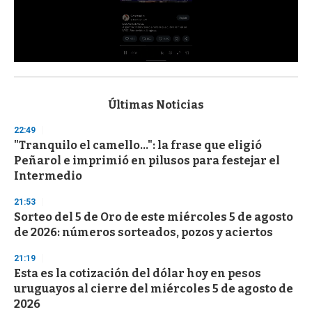
0
s
e
c
Últimas Noticias
o
n
22:49
d
"Tranquilo el camello...": la frase que eligió
s
o
Peñarol e imprimió en pilusos para festejar el
f
Intermedio
3
3
s
21:53
e
Sorteo del 5 de Oro de este miércoles 5 de agosto
c
de 2026: números sorteados, pozos y aciertos
o
n
d
21:19
s
Esta es la cotización del dólar hoy en pesos
uruguayos al cierre del miércoles 5 de agosto de
2026