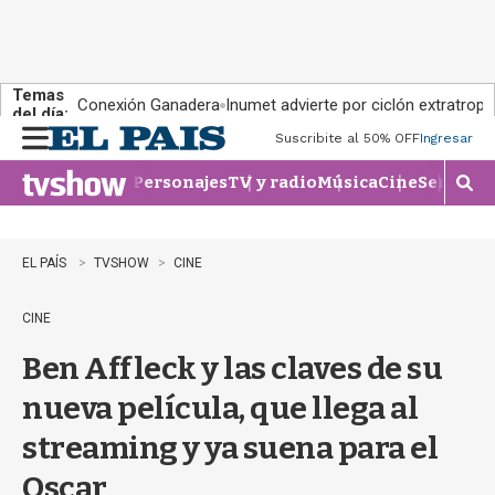
Temas
Conexión Ganadera
Inumet advierte por ciclón extratropi
del día:
Suscribite al 50% OFF
Ingresar
M
e
Personajes
TV y radio
Música
Cine
Series
Te
n
M
u
o
s
t
EL PAÍS
TVSHOW
CINE
r
a
CINE
r
b
Ben Affleck y las claves de su
�
s
nueva película, que llega al
q
u
streaming y ya suena para el
e
d
Oscar