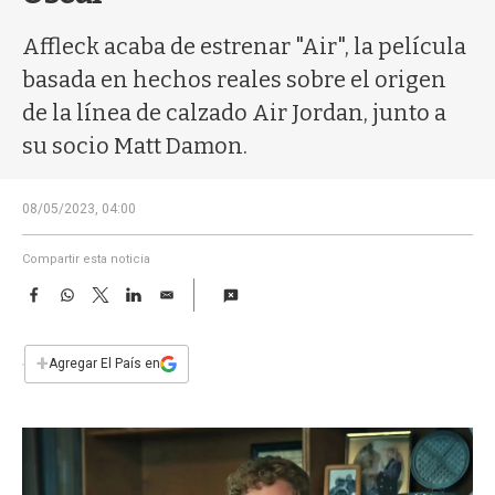
a
Affleck acaba de estrenar "Air", la película
basada en hechos reales sobre el origen
de la línea de calzado Air Jordan, junto a
su socio Matt Damon.
08/05/2023, 04:00
Compartir esta noticia
F
W
T
L
E
a
h
w
i
m
c
a
i
n
a
e
t
t
k
i
+
Agregar El País en
b
s
t
e
l
o
A
e
d
o
p
r
I
k
p
n