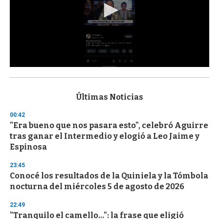
0
s
e
c
Últimas Noticias
o
n
00:42
d
"Era bueno que nos pasara esto", celebró Aguirre
s
o
tras ganar el Intermedio y elogió a Leo Jaime y
f
Espinosa
3
3
s
23:45
e
Conocé los resultados de la Quiniela y la Tómbola
c
nocturna del miércoles 5 de agosto de 2026
o
n
d
22:49
s
"Tranquilo el camello...": la frase que eligió