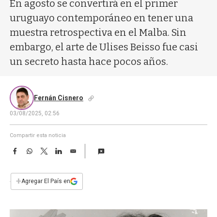
a
En agosto se convertirá en el primer
uruguayo contemporáneo en tener una
muestra retrospectiva en el Malba. Sin
embargo, el arte de Ulises Beisso fue casi
un secreto hasta hace pocos años.
Fernán Cisnero
03/08/2025, 02:56
Compartir esta noticia
F
W
T
L
E
a
h
w
i
m
c
a
i
n
a
e
t
t
k
i
+
Agregar El País en
b
s
t
e
l
o
A
e
d
o
p
r
I
k
p
n