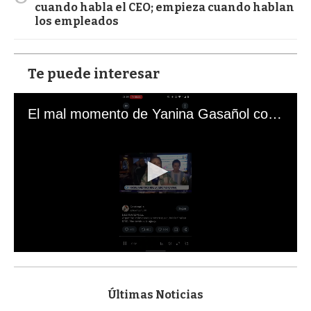
cuando habla el CEO; empieza cuando hablan
los empleados
Te puede interesar
El mal momento de Yanina Gasañol con un hincha argentino en "Subrayado"
0
s
e
c
Últimas Noticias
o