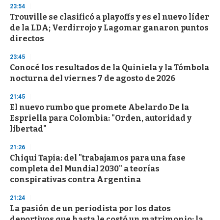
n
23:54
d
Trouville se clasificó a playoffs y es el nuevo líder
s
o
de la LDA; Verdirrojo y Lagomar ganaron puntos
f
directos
3
3
s
23:45
e
Conocé los resultados de la Quiniela y la Tómbola
c
nocturna del viernes 7 de agosto de 2026
o
n
d
21:45
s
El nuevo rumbo que promete Abelardo De la
Espriella para Colombia: "Orden, autoridad y
libertad"
21:26
Chiqui Tapia: del "trabajamos para una fase
completa del Mundial 2030" a teorías
conspirativas contra Argentina
21:24
La pasión de un periodista por los datos
deportivos que hasta le costó un matrimonio: la