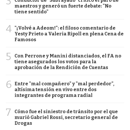
3
Conductor de "Subrayado" criticó el paro de
maestros y generó un fuerte debate: "No
tiene sentido"
4
"¡Volvé a Adeom!": el filoso comentario de
Yesty Prieto a Valeria Ripoll en plena Cena de
Famosos
5
Con Perrone y Manini distanciados, el FA no
tiene asegurados los votos para la
aprobación de la Rendición de Cuentas
6
Entre "mal compañero" y "mal perdedor",
altísima tensión en vivo entre dos
integrantes de programa radial
7
Cómo fue el siniestro de tránsito por el que
murió Gabriel Rossi, secretario general de
Drogas