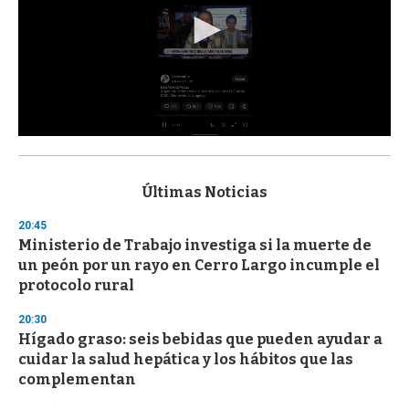
0
s
e
c
Últimas Noticias
o
n
20:45
d
Ministerio de Trabajo investiga si la muerte de
s
o
un peón por un rayo en Cerro Largo incumple el
f
protocolo rural
3
3
s
20:30
e
Hígado graso: seis bebidas que pueden ayudar a
c
cuidar la salud hepática y los hábitos que las
o
n
complementan
d
s