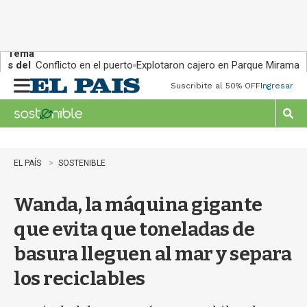
Tema
s del
Conflicto en el puerto
Explotaron cajero en Parque Miramar
día:
Suscribite al 50% OFF
Ingresar
M
e
n
M
u
o
s
t
EL PAÍS
SOSTENIBLE
r
a
Wanda, la máquina gigante
r
b
que evita que toneladas de
�
s
basura lleguen al mar y separa
q
u
los reciclables
e
d