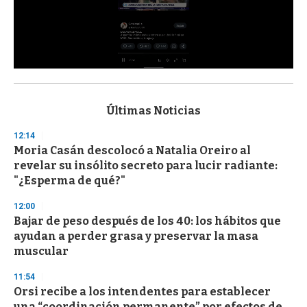
0
s
e
c
Últimas Noticias
o
n
12:14
d
Moria Casán descolocó a Natalia Oreiro al
s
o
revelar su insólito secreto para lucir radiante:
f
"¿Esperma de qué?"
3
3
s
12:00
e
Bajar de peso después de los 40: los hábitos que
c
ayudan a perder grasa y preservar la masa
o
n
muscular
d
s
11:54
Orsi recibe a los intendentes para establecer
una “coordinación permanente” por efectos de