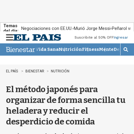
Temas
Negociaciones con EE.UU.
Murió Jorge Messi
Peñarol vs
del día:
Suscribite al 50% OFF
Ingresar
M
e
Vida Sana
Nutrición
Fitness
Mente
Descans
n
M
u
o
s
t
EL PAÍS
BIENESTAR
NUTRICIÓN
r
a
El método japonés para
r
b
organizar de forma sencilla tu
�
s
heladera y reducir el
q
u
desperdicio de comida
e
d