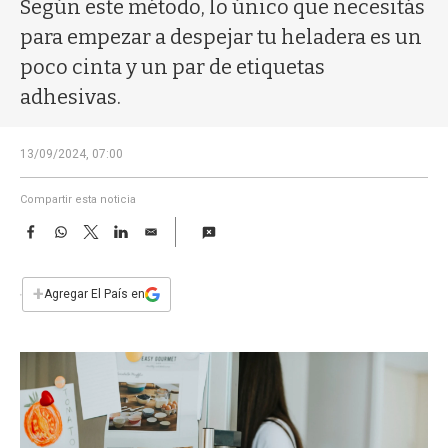
a
Según este método, lo único que necesitás
para empezar a despejar tu heladera es un
poco cinta y un par de etiquetas
adhesivas.
13/09/2024, 07:00
Compartir esta noticia
F
W
T
L
E
a
h
w
i
m
c
a
i
n
a
e
t
t
k
i
+
Agregar El País en
b
s
t
e
l
o
A
e
d
o
p
r
I
k
p
n