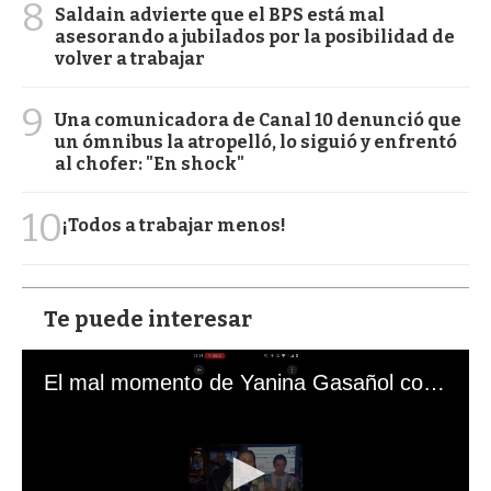
8
Saldain advierte que el BPS está mal
asesorando a jubilados por la posibilidad de
volver a trabajar
9
Una comunicadora de Canal 10 denunció que
un ómnibus la atropelló, lo siguió y enfrentó
al chofer: "En shock"
10
¡Todos a trabajar menos!
Te puede interesar
El mal momento de Yanina Gasañol con un hincha argentino en "Subrayado"