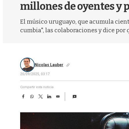
millones de oyentes y 
El músico uruguayo, que acumula ciento
cumbia", las colaboraciones y dice por 
Nicolas Lauber
20/09/2025, 03:17
Compartir esta noticia
F
W
T
L
E
a
h
w
i
m
c
a
i
n
a
e
t
t
k
i
b
s
t
e
l
o
A
e
d