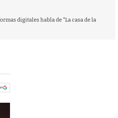
s
q
u
e
rmas digitales habla de "La casa de la
d
a
 en