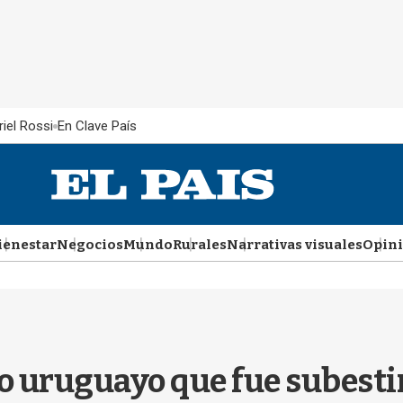
iel Rossi
En Clave País
ienestar
Negocios
Mundo
Rurales
Narrativas visuales
Opin
ico uruguayo que fue subes