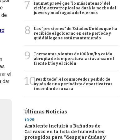
o por
7
Inumet prevé que "lo más intenso" del
se
ciclón extratropical se dará la noche del
jueves y madrugada del viernes
a de
8
Las "presiones" de Estados Unidos que ha
rro
recibido el gobierno en este período y
qué diálogo se está manteniendo
9
Tormentas, vientos de 100 km/h y caída
n
abrupta de temperatura: así avanzan el
frente frío y el ciclón
has
rar el
10
"Perdí todo": el conmovedor pedido de
a dar
ayuda de una periodista deportiva tras
incendio de su casa
Últimas Noticias
13:25
Ambiente incluirá a Bañados de
Carrasco en la lista de humedales
protegidos para “despejar dudas y