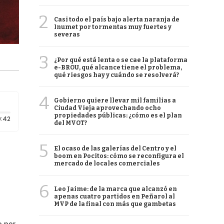
2
Casi todo el país bajo alerta naranja de
Inumet por tormentas muy fuertes y
severas
3
¿Por qué está lenta o se cae la plataforma
e-BROU, qué alcance tiene el problema,
qué riesgos hay y cuándo se resolverá?
4
Gobierno quiere llevar mil familias a
Ciudad Vieja aprovechando ocho
propiedades públicas: ¿cómo es el plan
Duración: 42 segundos
:42
del MVOT?
5
El ocaso de las galerías del Centro y el
boom en Pocitos: cómo se reconfigura el
mercado de locales comerciales
6
Leo Jaime: de la marca que alcanzó en
apenas cuatro partidos en Peñarol al
MVP de la final con más que gambetas