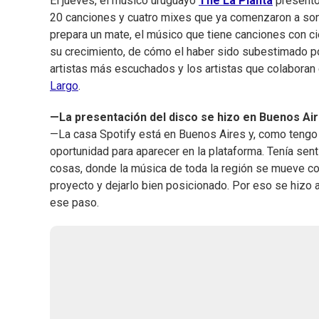
El jueves, el músico uruguayo
The La Planta
presentó
20 canciones y cuatro mixes que ya comenzaron a son
prepara un mate, el músico que tiene canciones con c
su crecimiento, de cómo el haber sido subestimado po
artistas más escuchados y los artistas que colaboran
Largo
.
—La presentación del disco se hizo en Buenos Air
—La casa Spotify está en Buenos Aires y, como tengo 
oportunidad para aparecer en la plataforma. Tenía sen
cosas, donde la música de toda la región se mueve con 
proyecto y dejarlo bien posicionado. Por eso se hizo al
ese paso.