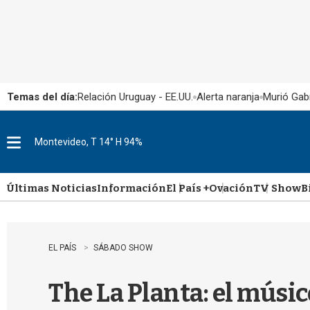
Temas del día:
Relación Uruguay - EE.UU.
Alerta naranja
Murió Gabr
Montevideo, T 14° H 94%
M
e
n
u
Últimas Noticias
Información
El País +
Ovación
TV Show
B
EL PAÍS
SÁBADO SHOW
The La Planta: el mús