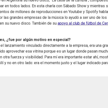
 en Argentina su nuevo disco, “La casa de la cumbia”, compuest
ar en todos lados. En esta charla con Sábado Show y mientras 
ientos de millones de reproducciones en Youtube y Spotify habl
r las grandes empresas de la música lo ayudó a ser uno de los
 en su nuevo disco. También de su
apoyo al club de fútbol de Ce
es, ¿fue por algún motivo en especial?
el lanzamiento vinculado directamente a la empresa, era una gra
tido aprovechar esa vitrina porque es un lugar donde pasan muc
otra fuerza y visibilidad. Para mí era importante estar ahí, most
lí y no en otro lado: era el momento justo y el lugar indicado par