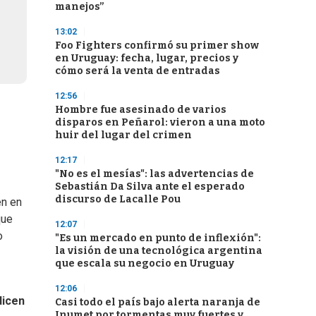
manejos”
13:02
Foo Fighters confirmó su primer show
en Uruguay: fecha, lugar, precios y
cómo será la venta de entradas
12:56
Hombre fue asesinado de varios
disparos en Peñarol: vieron a una moto
huir del lugar del crimen
12:17
"No es el mesías": las advertencias de
Sebastián Da Silva ante el esperado
discurso de Lacalle Pou
en en
que
12:07
o
"Es un mercado en punto de inflexión":
la visión de una tecnológica argentina
que escala su negocio en Uruguay
12:06
dicen
Casi todo el país bajo alerta naranja de
Inumet por tormentas muy fuertes y