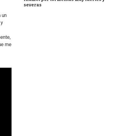
severas
a un
 y
ente,
que me