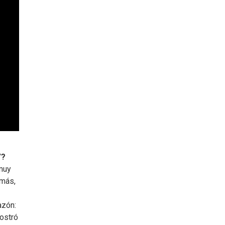
”?
 muy
emás,
azón:
ostró