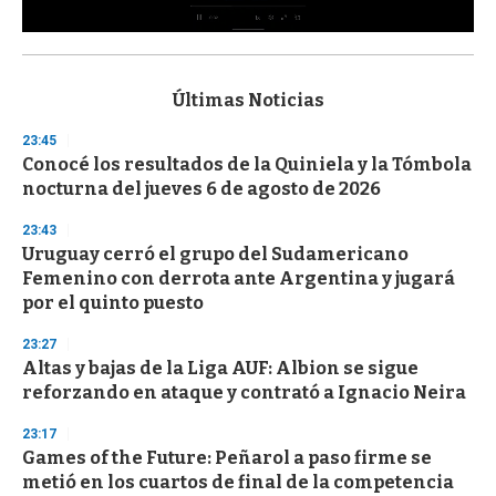
0
s
e
c
Últimas Noticias
o
n
23:45
d
Conocé los resultados de la Quiniela y la Tómbola
s
o
nocturna del jueves 6 de agosto de 2026
f
3
23:43
3
s
Uruguay cerró el grupo del Sudamericano
e
Femenino con derrota ante Argentina y jugará
c
por el quinto puesto
o
n
d
23:27
s
Altas y bajas de la Liga AUF: Albion se sigue
reforzando en ataque y contrató a Ignacio Neira
23:17
Games of the Future: Peñarol a paso firme se
metió en los cuartos de final de la competencia