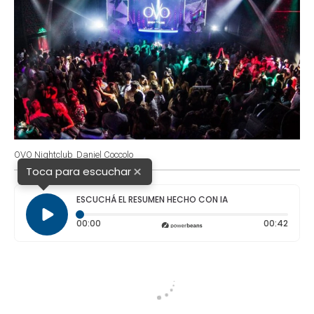
OVO Nightclub
Daniel Coccolo
×
Toca para escuchar
ESCUCHÁ EL RESUMEN HECHO CON IA
Tiempo transcurrido: 0 segundos
Durac
00:00
00:42