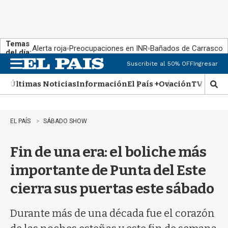
Temas
Alerta roja
Preocupaciones en INR
Bañados de Carrasco
del día:
Suscribite al 50% OFF
Ingresar
M
e
Últimas Noticias
Información
El País +
Ovación
TV Show
n
M
u
o
s
t
EL PAÍS
SÁBADO SHOW
r
a
Fin de una era: el boliche más
r
b
importante de Punta del Este
�
s
cierra sus puertas este sábado
q
u
e
Durante más de una década fue el corazón
d