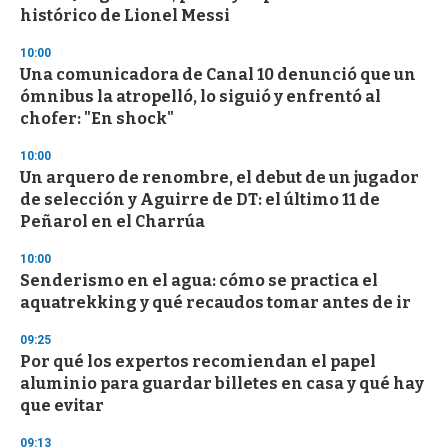
o
histórico de Lionel Messi
f
3
10:00
3
s
Una comunicadora de Canal 10 denunció que un
e
ómnibus la atropelló, lo siguió y enfrentó al
c
chofer: "En shock"
o
n
d
10:00
s
Un arquero de renombre, el debut de un jugador
de selección y Aguirre de DT: el último 11 de
Peñarol en el Charrúa
10:00
Senderismo en el agua: cómo se practica el
aquatrekking y qué recaudos tomar antes de ir
09:25
Por qué los expertos recomiendan el papel
aluminio para guardar billetes en casa y qué hay
que evitar
09:13