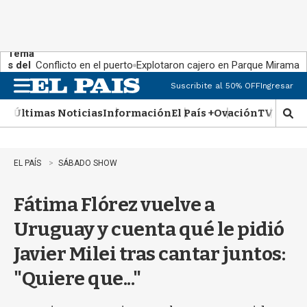
Tema
s del
Conflicto en el puerto
Explotaron cajero en Parque Miramar
día:
Suscribite al 50% OFF
Ingresar
M
e
Últimas Noticias
Información
El País +
Ovación
TV Show
n
M
u
o
s
t
EL PAÍS
SÁBADO SHOW
r
a
Fátima Flórez vuelve a
r
b
Uruguay y cuenta qué le pidió
�
s
Javier Milei tras cantar juntos:
q
u
"Quiere que..."
e
d