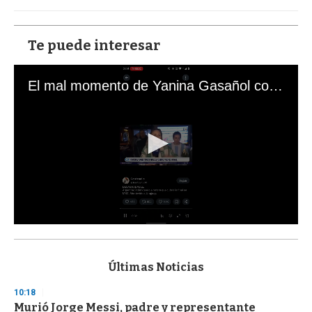
Te puede interesar
El mal momento de Yanina Gasañol con un hincha argentino en "Subrayado"
0
s
e
c
Últimas Noticias
o
n
10:18
d
Murió Jorge Messi, padre y representante
s