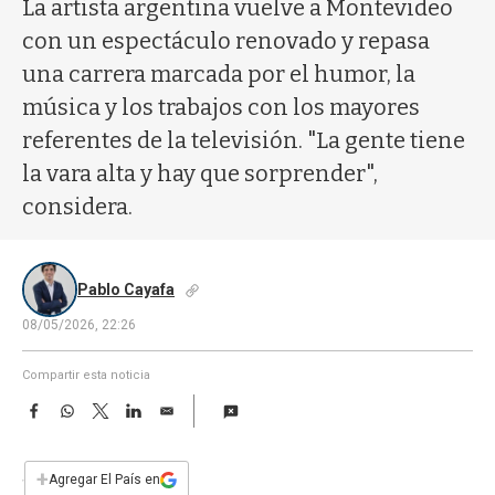
a
La artista argentina vuelve a Montevideo
con un espectáculo renovado y repasa
una carrera marcada por el humor, la
música y los trabajos con los mayores
referentes de la televisión. "La gente tiene
la vara alta y hay que sorprender",
considera.
Pablo Cayafa
08/05/2026, 22:26
Compartir esta noticia
F
W
T
L
E
a
h
w
i
m
c
a
i
n
a
e
t
t
k
i
+
Agregar El País en
b
s
t
e
l