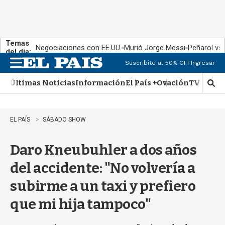
Temas
Negociaciones con EE.UU.
Murió Jorge Messi
Peñarol vs
del día:
Suscribite al 50% OFF
Ingresar
M
e
Últimas Noticias
Información
El País +
Ovación
TV Show
n
M
u
o
s
t
EL PAÍS
SÁBADO SHOW
r
a
Daro Kneubuhler a dos años
r
b
del accidente: "No volvería a
�
s
subirme a un taxi y prefiero
q
u
que mi hija tampoco"
e
d