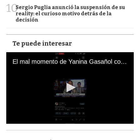
10
Sergio Puglia anunció la suspensión de su
reality: el curioso motivo detrás de la
decisión
Te puede interesar
El mal momento de Yanina Gasañol con un hincha argentino en "Subrayado"
0
s
e