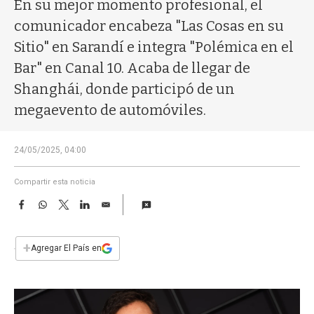
a
En su mejor momento profesional, el
comunicador encabeza "Las Cosas en su
Sitio" en Sarandí e integra "Polémica en el
Bar" en Canal 10. Acaba de llegar de
Shanghái, donde participó de un
megaevento de automóviles.
24/05/2025, 04:00
Compartir esta noticia
F
W
T
L
E
a
h
w
i
m
c
a
i
n
a
e
t
t
k
i
+
Agregar El País en
b
s
t
e
l
o
A
e
d
o
p
r
I
k
p
n