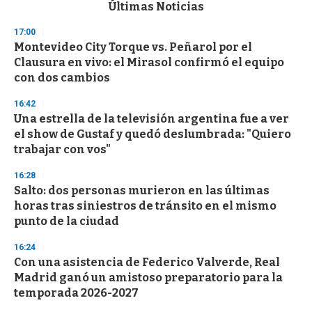
c
Últimas Noticias
o
n
17:00
d
Montevideo City Torque vs. Peñarol por el
s
o
Clausura en vivo: el Mirasol confirmó el equipo
f
con dos cambios
3
3
s
16:42
e
Una estrella de la televisión argentina fue a ver
c
el show de Gustaf y quedó deslumbrada: "Quiero
o
n
trabajar con vos"
d
s
16:28
Salto: dos personas murieron en las últimas
horas tras siniestros de tránsito en el mismo
punto de la ciudad
16:24
Con una asistencia de Federico Valverde, Real
Madrid ganó un amistoso preparatorio para la
temporada 2026-2027