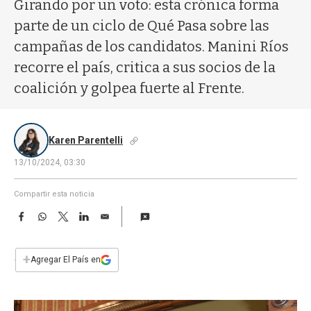
a
Girando por un voto: esta crónica forma
parte de un ciclo de Qué Pasa sobre las
campañas de los candidatos. Manini Ríos
recorre el país, critica a sus socios de la
coalición y golpea fuerte al Frente.
Karen Parentelli
13/10/2024, 03:30
Compartir esta noticia
F
W
T
L
E
a
h
w
i
m
c
a
i
n
a
e
t
t
k
i
+
Agregar El País en
b
s
t
e
l
o
A
e
d
o
p
r
I
k
p
n