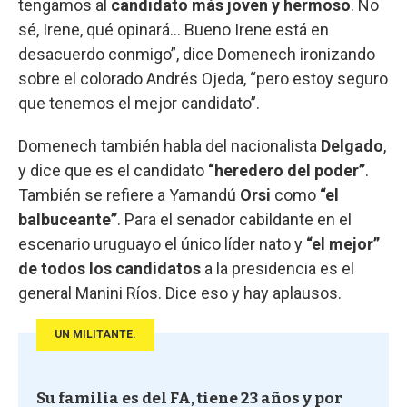
tengamos al
candidato más joven y hermoso
. No
sé, Irene, qué opinará… Bueno Irene está en
desacuerdo conmigo”, dice Domenech ironizando
sobre el colorado Andrés Ojeda, “pero estoy seguro
que tenemos el mejor candidato”.
Domenech también habla del nacionalista
Delgado
,
y dice que es el candidato
“heredero del poder”
.
También se refiere a Yamandú
Orsi
como
“el
balbuceante”
. Para el senador cabildante en el
escenario uruguayo el único líder nato y
“el mejor”
de todos los candidatos
a la presidencia es el
general Manini Ríos. Dice eso y hay aplausos.
UN MILITANTE.
Su familia es del FA, tiene 23 años y por