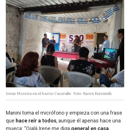
Irene Moreira en el barrio Casavalle.
Foto: Karen Parentelli.
Manini toma el micrófono y empieza con una frase
que
hace reír a todos
, aunque él apenas hace una
mueca: “Ojalá Irene me diga
general en casa