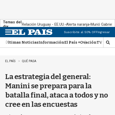
Temas del
Relación Uruguay - EE.UU.
Alerta naranja
Murió Gabriel 
día:
Suscribite al 50% OFF
Ingresar
M
e
Últimas Noticias
Información
El País +
Ovación
TV Show
n
M
u
o
s
t
EL PAÍS
QUÉ PASA
r
a
La estrategia del general:
r
b
Manini se prepara para la
�
s
batalla final, ataca a todos y no
q
u
cree en las encuestas
e
d