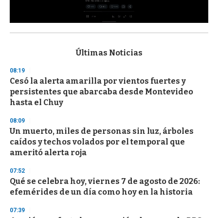
0
s
e
c
Últimas Noticias
o
n
08:19
d
Cesó la alerta amarilla por vientos fuertes y
s
o
persistentes que abarcaba desde Montevideo
f
hasta el Chuy
3
3
s
08:09
e
Un muerto, miles de personas sin luz, árboles
c
caídos y techos volados por el temporal que
o
n
ameritó alerta roja
d
s
07:52
Qué se celebra hoy, viernes 7 de agosto de 2026:
efemérides de un día como hoy en la historia
07:39