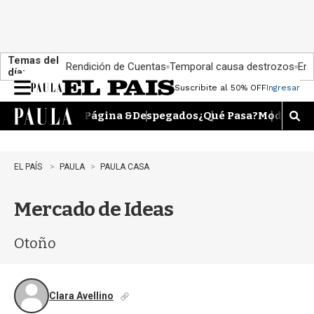
Temas del
Rendición de Cuentas
Temporal causa destrozos
En 
día:
Suscribite al 50% OFF
Ingresar
M
e
Página &
Despegados
¿Qué Pasa?
Moda
Dime
n
M
u
o
s
t
EL PAÍS
PAULA
PAULA CASA
r
a
Mercado de Ideas
r
b
�
Otoño
s
q
u
e
Clara Avellino
d