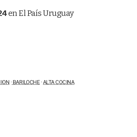
s
q
24
en El País Uruguay
u
e
d
a
HION
·
BARILOCHE
·
ALTA COCINA