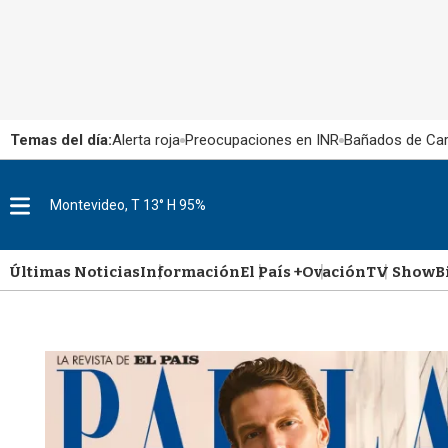
Temas del día:
Alerta roja
Preocupaciones en INR
Bañados de Ca
M
Montevideo, T 13° H 95%
e
n
u
Últimas Noticias
Información
El País +
Ovación
TV Show
B