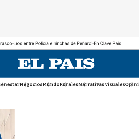
rrasco
Líos entre Policía e hinchas de Peñarol
En Clave País
ienestar
Negocios
Mundo
Rurales
Narrativas visuales
Opin