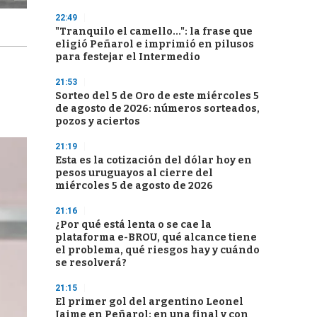
22:49
"Tranquilo el camello...": la frase que
eligió Peñarol e imprimió en pilusos
para festejar el Intermedio
21:53
Sorteo del 5 de Oro de este miércoles 5
de agosto de 2026: números sorteados,
pozos y aciertos
21:19
Esta es la cotización del dólar hoy en
pesos uruguayos al cierre del
miércoles 5 de agosto de 2026
21:16
¿Por qué está lenta o se cae la
plataforma e-BROU, qué alcance tiene
el problema, qué riesgos hay y cuándo
se resolverá?
21:15
El primer gol del argentino Leonel
Jaime en Peñarol: en una final y con