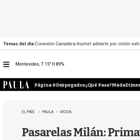
Temas del día:
Conexión Ganadera
Inumet advierte por ciclón extr
Montevideo, T 15° H 89%
M
e
n
u
Página &
Despegados
¿Qué Pasa?
Moda
Dimes
EL PAÍS
PAULA
MODA
Pasarelas Milán: Prim