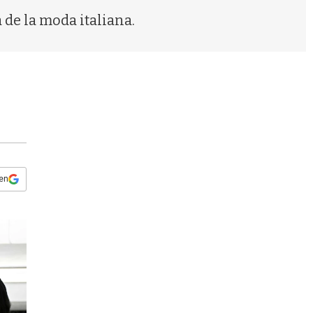
s
 de la moda italiana.
q
u
e
d
a
 en