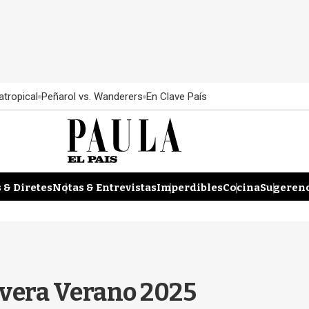
atropical
Peñarol vs. Wanderers
En Clave País
 & Diretes
Notas & Entrevistas
Imperdibles
Cocina
Sugerenc
avera Verano 2025