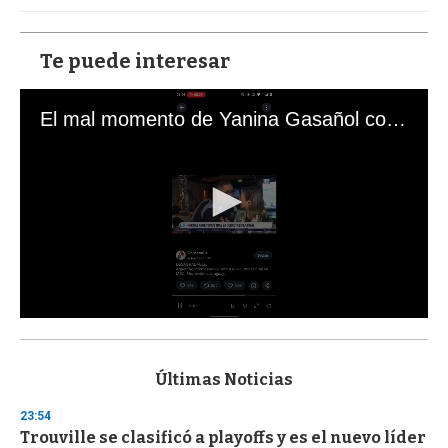
Te puede interesar
El mal momento de Yanina Gasañol con un hincha argentino en "Subrayado"
0
s
e
c
Últimas Noticias
o
n
23:54
d
Trouville se clasificó a playoffs y es el nuevo líder
s