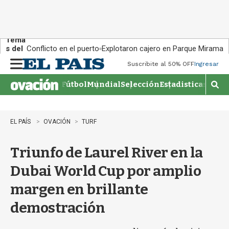
Tema
s del
Conflicto en el puerto
Explotaron cajero en Parque Miramar
día:
Suscribite al 50% OFF
Ingresar
M
e
Fútbol
Mundial
Selección
Estadisticas
Agen
n
M
u
o
s
t
EL PAÍS
OVACIÓN
TURF
r
a
Triunfo de Laurel River en la
r
b
Dubai World Cup por amplio
�
s
margen en brillante
q
u
demostración
e
d