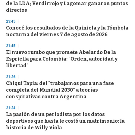
o
de la LDA; Verdirrojo y Lagomar ganaron puntos
f
directos
3
3
s
23:45
e
Conocé los resultados de la Quiniela y la Tómbola
c
nocturna del viernes 7 de agosto de 2026
o
n
d
21:45
s
El nuevo rumbo que promete Abelardo De la
Espriella para Colombia: "Orden, autoridad y
libertad"
21:26
Chiqui Tapia: del "trabajamos para una fase
completa del Mundial 2030" a teorías
conspirativas contra Argentina
21:24
La pasión de un periodista por los datos
deportivos que hasta le costó un matrimonio: la
historia de Willy Viola