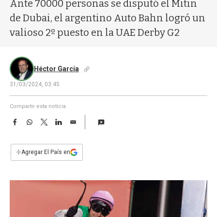
a
Ante 70000 personas se disputó el Mitin
de Dubai, el argentino Auto Bahn logró un
valioso 2º puesto en la UAE Derby G2
Héctor García
31/03/2024, 03:45
Compartir esta noticia
F
W
T
L
E
a
h
w
i
m
c
a
i
n
a
e
t
t
k
i
+
Agregar El País en
b
s
t
e
l
o
A
e
d
o
p
r
I
k
p
n