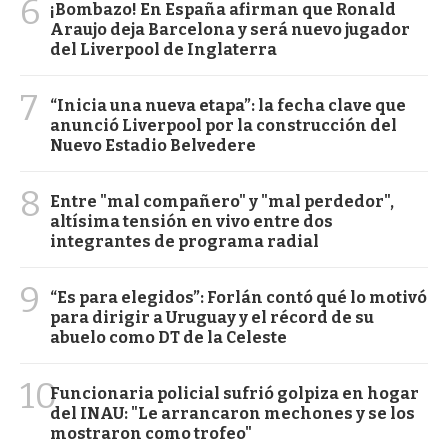
6
¡Bombazo! En España afirman que Ronald
Araujo deja Barcelona y será nuevo jugador
del Liverpool de Inglaterra
7
“Inicia una nueva etapa”: la fecha clave que
anunció Liverpool por la construcción del
Nuevo Estadio Belvedere
8
Entre "mal compañero" y "mal perdedor",
altísima tensión en vivo entre dos
integrantes de programa radial
9
“Es para elegidos”: Forlán contó qué lo motivó
para dirigir a Uruguay y el récord de su
abuelo como DT de la Celeste
10
Funcionaria policial sufrió golpiza en hogar
del INAU: "Le arrancaron mechones y se los
mostraron como trofeo"