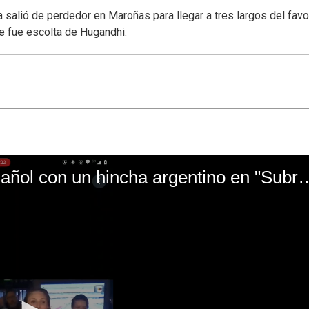
 salió de perdedor en Maroñas para llegar a tres largos del favor
ue fue escolta de Hugandhi.
El mal momento de Yanina Gasañol con un hin