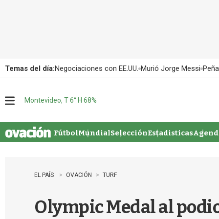
Temas del día:
Negociaciones con EE.UU.
Murió Jorge Messi
Peña
Montevideo, T 6° H 68%
M
e
n
u
Fútbol
Mundial
Selección
Estadisticas
Agenda
EL PAÍS
OVACIÓN
TURF
Olympic Medal al podio