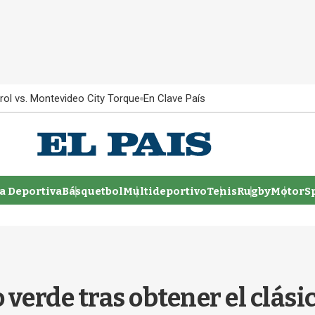
rol vs. Montevideo City Torque
En Clave País
 Deportiva
Básquetbol
Multideportivo
Tenis
Rugby
MotorSp
 verde tras obtener el clás