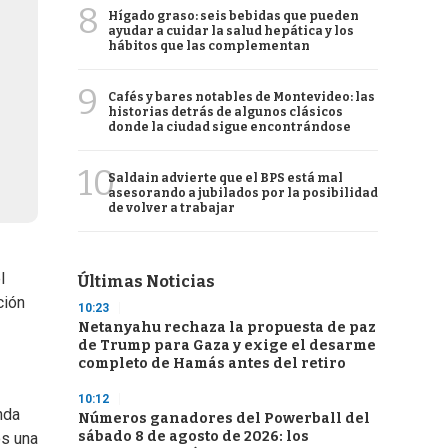
8
Hígado graso: seis bebidas que pueden
ayudar a cuidar la salud hepática y los
hábitos que las complementan
9
Cafés y bares notables de Montevideo: las
historias detrás de algunos clásicos
donde la ciudad sigue encontrándose
10
Saldain advierte que el BPS está mal
asesorando a jubilados por la posibilidad
de volver a trabajar
l
Últimas Noticias
ción
10:23
Netanyahu rechaza la propuesta de paz
de Trump para Gaza y exige el desarme
completo de Hamás antes del retiro
10:12
nda
Números ganadores del Powerball del
sábado 8 de agosto de 2026: los
os una