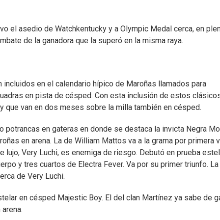
, tuvo el asedio de Watchkentucky y a Olympic Medal cerca, en ple
 embate de la ganadora que la superó en la misma raya.
 incluidos en el calendario hípico de Maroñas llamados para
cuadras en pista de césped. Con esta inclusión de estos clásico
uay que van en dos meses sobre la milla también en césped.
atro potrancas en gateras en donde se destaca la invicta Negra M
aroñas en arena. La de William Mattos va a la grama por primera 
 lujo, Very Luchi, es enemiga de riesgo. Debutó en prueba estel
erpo y tres cuartos de Electra Fever. Va por su primer triunfo. La
cerca de Very Luchi.
telar en césped Majestic Boy. El del clan Martínez ya sabe de g
 arena.