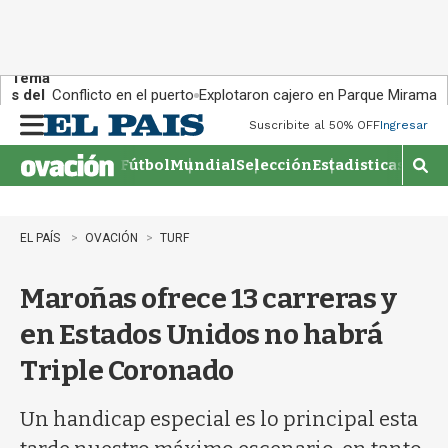
Tema
s del
Conflicto en el puerto
Explotaron cajero en Parque Miramar
día:
Suscribite al 50% OFF
Ingresar
M
e
Fútbol
Mundial
Selección
Estadisticas
Agen
n
M
u
o
s
t
EL PAÍS
OVACIÓN
TURF
r
a
Maroñas ofrece 13 carreras y
r
b
en Estados Unidos no habrá
�
s
Triple Coronado
q
u
e
Un handicap especial es lo principal esta
d