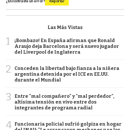
¿Encontraste un error?
Reportar
Las Más Vistas
1
¡Bombazo! En España afirman que Ronald
Araujo deja Barcelona y será nuevo jugador
del Liverpool de Inglaterra
2
Conceden la libertad bajo fianza a la niñera
argentina detenida por el ICE en EE.UU.
durante el Mundial
3
Entre "mal compañero" y "mal perdedor",
altísima tensión en vivo entre dos
integrantes de programa radial
4
Funcionaria policial sufrió golpiza en hogar
del INAU: "Le arrancaron mechones y se los