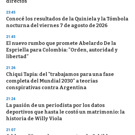
directos
3
3
s
23:45
e
Conocé los resultados de la Quiniela y la Tómbola
c
nocturna del viernes 7 de agosto de 2026
o
n
d
21:45
s
El nuevo rumbo que promete Abelardo De la
Espriella para Colombia: "Orden, autoridad y
libertad"
21:26
Chiqui Tapia: del "trabajamos para una fase
completa del Mundial 2030" a teorías
conspirativas contra Argentina
21:24
La pasión de un periodista por los datos
deportivos que hasta le costó un matrimonio: la
historia de Willy Viola
21:07