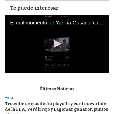
Te puede interesar
El mal momento de Yanina Gasañol con un hincha argentino en "Subrayado"
0
s
e
c
Últimas Noticias
o
n
23:54
d
Trouville se clasificó a playoffs y es el nuevo líder
s
o
de la LDA; Verdirrojo y Lagomar ganaron puntos
f