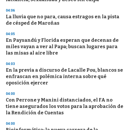
f
3
04:06
3
s
La lluvia que no para, causa estragos en la pista
e
de césped de Maroñas
c
o
04:05
n
d
En Paysandú y Florida esperan que decenas de
s
miles vayan a ver al Papa; buscan lugares para
las misas al aire libre
04:03
En la previa a discurso de Lacalle Pou, blancos se
enfrascan en polémica interna sobre qué
oposición ejercer
04:00
Con Perrone y Manini distanciados, el FA no
tiene asegurados los votos para la aprobación de
la Rendición de Cuentas
04:00
Bioinformática: la nueva carrera de la