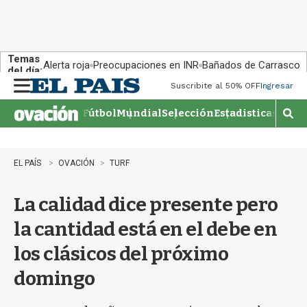
Temas
Alerta roja
Preocupaciones en INR
Bañados de Carrasco
del día:
Suscribite al 50% OFF
Ingresar
M
e
Fútbol
Mundial
Selección
Estadisticas
Agen
n
M
u
o
s
t
EL PAÍS
OVACIÓN
TURF
r
a
La calidad dice presente pero
r
b
la cantidad está en el debe en
�
s
los clásicos del próximo
q
u
domingo
e
d