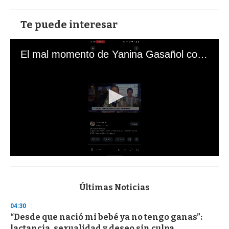
Te puede interesar
El mal momento de Yanina Gasañol con un hincha argentino en "Subrayado"
0
s
e
c
Últimas Noticias
o
n
04:30
d
“Desde que nació mi bebé ya no tengo ganas”:
s
o
lactancia, sexualidad y deseo sin culpa