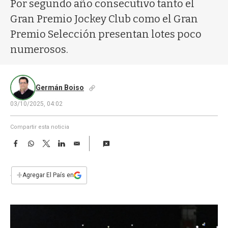
a
Por segundo año consecutivo tanto el
Gran Premio Jockey Club como el Gran
Premio Selección presentan lotes poco
numerosos.
Germán Boiso
03/10/2025, 04:02
Compartir esta noticia
F
W
T
L
E
a
h
w
i
m
c
a
i
n
a
e
t
t
k
i
+
Agregar El País en
b
s
t
e
l
o
A
e
d
o
p
r
I
k
p
n