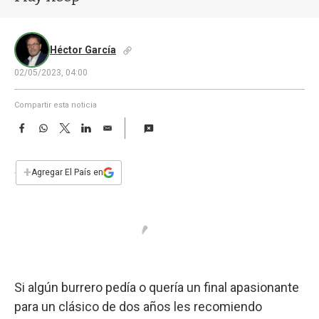
a
Héctor García
02/05/2023, 04:00
Compartir esta noticia
F
W
T
L
E
a
h
w
i
m
c
a
i
n
a
e
t
t
k
i
+
Agregar El País en
b
s
t
e
l
o
A
e
d
o
p
r
I
k
p
n
Si algún burrero pedía o quería un final apasionante
para un clásico de dos años les recomiendo