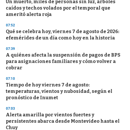
Un muerto, miles de personas sin luz, árboles
s
o
caídos y techos volados por el temporal que
f
ameritó alerta roja
3
3
s
07:52
e
Qué se celebra hoy, viernes 7 de agosto de 2026:
c
efemérides de un día como hoy en la historia
o
n
d
07:39
s
A quiénes afecta la suspensión de pagos de BPS
para asignaciones familiares y cómo volver a
cobrar
07:10
Tiempo de hoy viernes 7 de agosto:
temperaturas, vientos y nubosidad, según el
pronóstico de Inumet
07:03
Alerta amarilla por vientos fuertes y
persistentes abarca desde Montevideo hasta el
Chuy