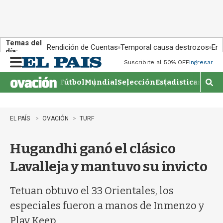
Temas del
Rendición de Cuentas
Temporal causa destrozos
En 
día:
Suscribite al 50% OFF
Ingresar
M
e
Fútbol
Mundial
Selección
Estadisticas
Agen
n
M
u
o
s
t
EL PAÍS
OVACIÓN
TURF
r
a
Hugandhi ganó el clásico
r
b
Lavalleja y mantuvo su invicto
�
s
q
Tetuan obtuvo el 33 Orientales, los
u
especiales fueron a manos de Inmenzo y
e
d
Play Keep