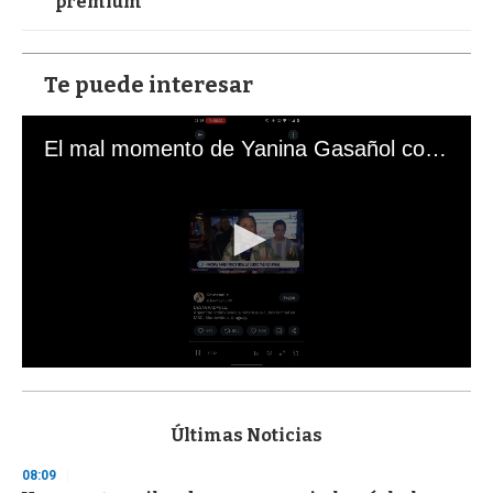
premium
Te puede interesar
El mal momento de Yanina Gasañol con un hincha argentino en "Subrayado"
0
s
e
c
Últimas Noticias
o
n
08:09
d