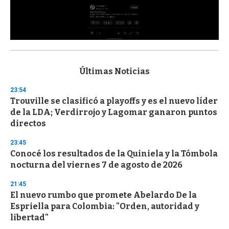
0
s
e
c
Últimas Noticias
o
n
23:54
d
Trouville se clasificó a playoffs y es el nuevo líder
s
o
de la LDA; Verdirrojo y Lagomar ganaron puntos
f
directos
3
3
s
23:45
e
Conocé los resultados de la Quiniela y la Tómbola
c
nocturna del viernes 7 de agosto de 2026
o
n
d
21:45
s
El nuevo rumbo que promete Abelardo De la
Espriella para Colombia: "Orden, autoridad y
libertad"