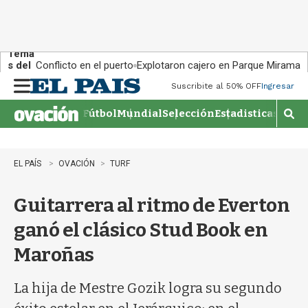
Tema
s del
Conflicto en el puerto
Explotaron cajero en Parque Miramar
día:
Suscribite al 50% OFF
Ingresar
M
e
Fútbol
Mundial
Selección
Estadisticas
Agen
n
M
u
o
s
t
EL PAÍS
OVACIÓN
TURF
r
a
Guitarrera al ritmo de Everton
r
b
ganó el clásico Stud Book en
�
s
Maroñas
q
u
e
La hija de Mestre Gozik logra su segundo
d