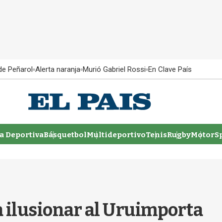
 de Peñarol
Alerta naranja
Murió Gabriel Rossi
En Clave País
 Deportiva
Básquetbol
Multideportivo
Tenis
Rugby
MotorSp
 ilusionar al Uruimporta