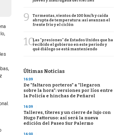
jueves y madrugada del viernes
9
Tormentas, vientos de 100 km/h y caída
abrupta de temperatura: así avanzan el
frente frío y el ciclón
ena
lo,
10
Las "presiones" de Estados Unidos que ha
recibido el gobierno en este período y
qué diálogo se está manteniendo
des
mbas,
Últimas Noticias
iz
16:09
De "faltaron porteros" a "llegaron
sobre la hora": versiones por líos entre
la Policía e hinchas de Peñarol
onal.
16:09
Talleres, títeres y un cierre de lujo con
Hugo Fattoruso: así será la nueva
edición del Paseo Sur Palermo
o
16:00