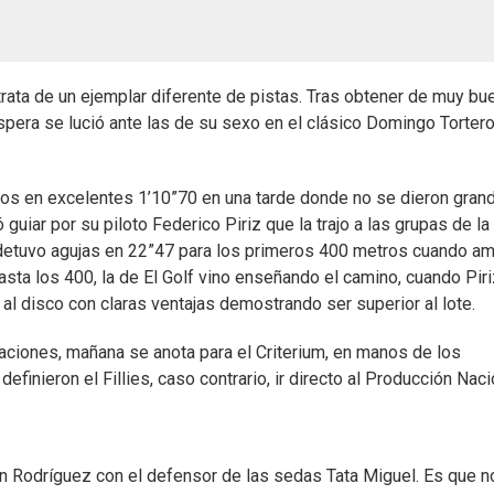
rata de un ejemplar diferente de pistas. Tras obtener de muy bu
spera se lució ante las de su sexo en el clásico Domingo Tortero
rpos en excelentes 1’10”70 en una tarde donde no se dieron gran
guiar por su piloto Federico Piriz que la trajo a las grupas de la
 detuvo agujas en 22”47 para los primeros 400 metros cuando a
Hasta los 400, la de El Golf vino enseñando el camino, cuando Pir
 al disco con claras ventajas demostrando ser superior al lote.
aciones, mañana se anota para el Criterium, en manos de los
efinieron el Fillies, caso contrario, ir directo al Producción Naci
n Rodríguez con el defensor de las sedas Tata Miguel. Es que n