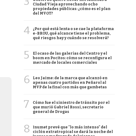
3
Ciudad Vieja aprovechando ocho
propiedades públicas: ¿cómo es el plan
del MVOT?
4
¿Por qué está lenta o se cae la plataforma
e-BROU, qué alcance tiene el problema,
qué riesgos hay y cuándo se resolverá?
5
El ocaso de las galerías del Centro y el
boom en Pocitos: cómo se reconfigura el
mercado de locales comerciales
6
Leo Jaime: de la marca que alcanzó en
apenas cuatro partidos en Peñarol al
MVP de la final con más que gambetas
7
Cómo fue el siniestro de tránsito por el
que murió Gabriel Rossi, secretario
general de Drogas
8
Inumet prevé que "lo más intenso" del
ciclón extratropical se dará la noche del