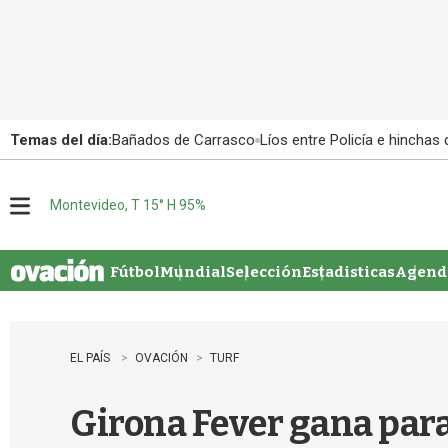
Temas del día:
Bañados de Carrasco
Líos entre Policía e hinchas
Montevideo, T 15° H 95%
M
e
n
u
Fútbol
Mundial
Selección
Estadisticas
Agenda
EL PAÍS
OVACIÓN
TURF
Girona Fever gana para