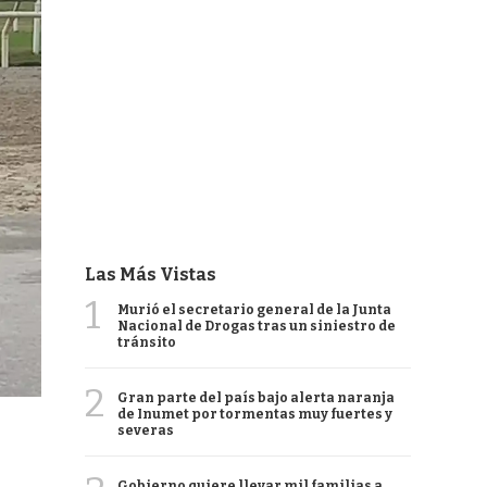
Las Más Vistas
1
Murió el secretario general de la Junta
Nacional de Drogas tras un siniestro de
tránsito
2
Gran parte del país bajo alerta naranja
de Inumet por tormentas muy fuertes y
severas
Gobierno quiere llevar mil familias a