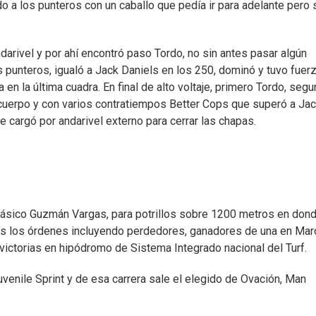
do a los punteros con un caballo que pedía ir para adelante pero 
rivel y por ahí encontró paso Tordo, no sin antes pasar algún
 punteros, igualó a Jack Daniels en los 250, dominó y tuvo fuer
 en la última cuadra. En final de alto voltaje, primero Tordo, seg
 cuerpo y con varios contratiempos Better Cops que superó a Ja
 cargó por andarivel externo para cerrar las chapas.
l clásico Guzmán Vargas, para potrillos sobre 1200 metros en don
s los órdenes incluyendo perdedores, ganadores de una en Mar
ictorias en hipódromo de Sistema Integrado nacional del Turf.
uvenile Sprint y de esa carrera sale el elegido de Ovación, Man