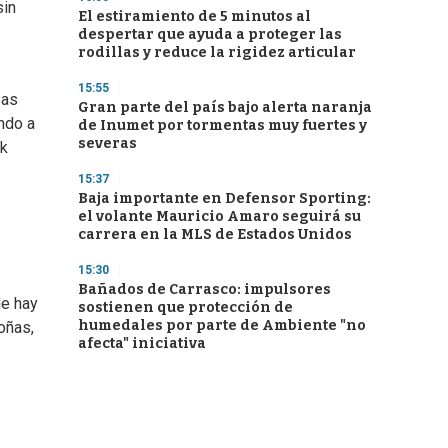
sin
El estiramiento de 5 minutos al
despertar que ayuda a proteger las
rodillas y reduce la rigidez articular
15:55
zas
Gran parte del país bajo alerta naranja
undo a
de Inumet por tormentas muy fuertes y
severas
ck
15:37
Baja importante en Defensor Sporting:
el volante Mauricio Amaro seguirá su
carrera en la MLS de Estados Unidos
15:30
Bañados de Carrasco: impulsores
de hay
sostienen que protección de
humedales por parte de Ambiente "no
oñas,
afecta" iniciativa