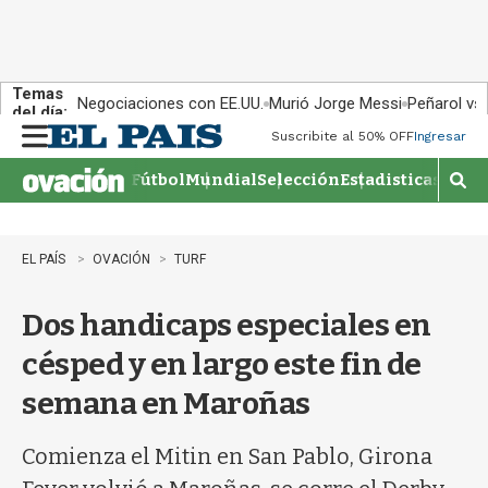
Temas
Negociaciones con EE.UU.
Murió Jorge Messi
Peñarol vs
del día:
Suscribite al 50% OFF
Ingresar
M
e
Fútbol
Mundial
Selección
Estadisticas
Agen
n
M
u
o
s
t
EL PAÍS
OVACIÓN
TURF
r
a
Dos handicaps especiales en
r
b
césped y en largo este fin de
�
s
semana en Maroñas
q
u
e
Comienza el Mitin en San Pablo, Girona
d