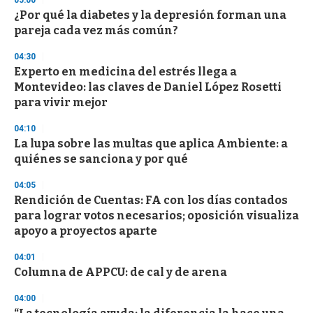
05:00
d
¿Por qué la diabetes y la depresión forman una
s
o
pareja cada vez más común?
f
3
04:30
3
s
Experto en medicina del estrés llega a
e
Montevideo: las claves de Daniel López Rosetti
c
para vivir mejor
o
n
d
04:10
s
La lupa sobre las multas que aplica Ambiente: a
quiénes se sanciona y por qué
04:05
Rendición de Cuentas: FA con los días contados
para lograr votos necesarios; oposición visualiza
apoyo a proyectos aparte
04:01
Columna de APPCU: de cal y de arena
04:00