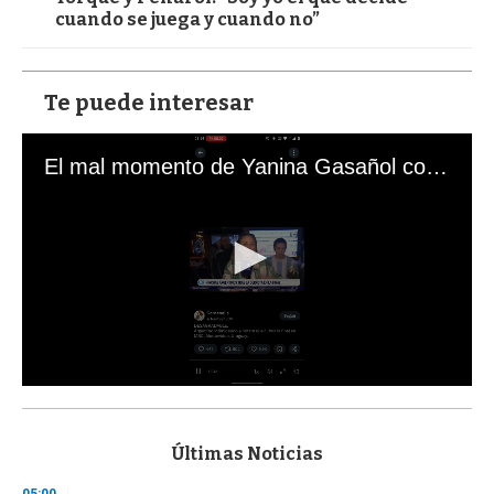
cuando se juega y cuando no”
Te puede interesar
El mal momento de Yanina Gasañol con un hincha argentino en "Subrayado"
0
s
e
c
Últimas Noticias
o
n