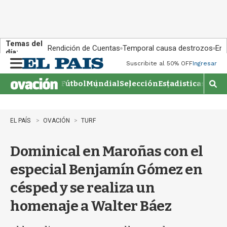
Temas del
Rendición de Cuentas
Temporal causa destrozos
En 
día:
Suscribite al 50% OFF
Ingresar
M
e
Fútbol
Mundial
Selección
Estadisticas
Agen
n
M
u
o
s
t
EL PAÍS
OVACIÓN
TURF
r
a
Dominical en Maroñas con el
r
b
especial Benjamín Gómez en
�
s
césped y se realiza un
q
u
homenaje a Walter Báez
e
d