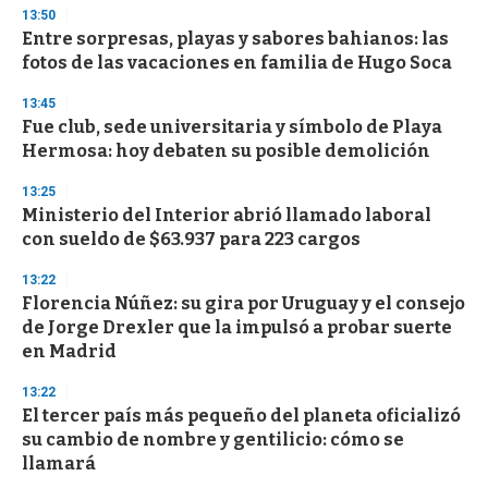
3
13:50
3
s
Entre sorpresas, playas y sabores bahianos: las
e
fotos de las vacaciones en familia de Hugo Soca
c
o
13:45
n
d
Fue club, sede universitaria y símbolo de Playa
s
Hermosa: hoy debaten su posible demolición
13:25
Ministerio del Interior abrió llamado laboral
con sueldo de $63.937 para 223 cargos
13:22
Florencia Núñez: su gira por Uruguay y el consejo
de Jorge Drexler que la impulsó a probar suerte
en Madrid
13:22
El tercer país más pequeño del planeta oficializó
su cambio de nombre y gentilicio: cómo se
llamará