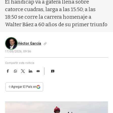
a
El handicap va a gatera llena sobre
catorce cuadras, larga a las 15:50; a las
18:50 se corre la carrera homenaje a
Walter Báez a 60 años de su primer triunfo
Héctor García
17/05/2026, 09:56
Compartir esta noticia
F
W
T
L
E
a
h
w
i
m
c
a
i
n
a
e
t
t
k
i
+
Agregar El País en
b
s
t
e
l
o
A
e
d
o
p
r
I
k
p
n