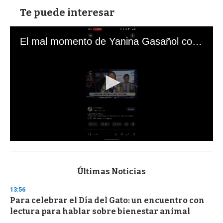
Te puede interesar
El mal momento de Yanina Gasañol con un hincha argentino en "Subrayado"
0
s
e
c
Últimas Noticias
o
n
13:56
d
Para celebrar el Día del Gato: un encuentro con
s
o
lectura para hablar sobre bienestar animal
f