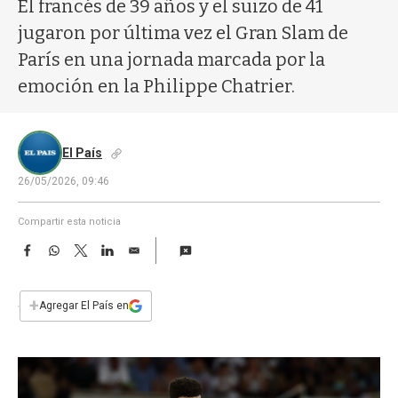
a
El francés de 39 años y el suizo de 41
jugaron por última vez el Gran Slam de
París en una jornada marcada por la
emoción en la Philippe Chatrier.
El País
26/05/2026, 09:46
Compartir esta noticia
F
W
T
L
E
a
h
w
i
m
c
a
i
n
a
e
t
t
k
i
+
Agregar El País en
b
s
t
e
l
o
A
e
d
o
p
r
I
k
p
n