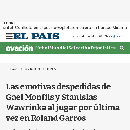
Tema
s del
Conflicto en el puerto
Explotaron cajero en Parque Miramar
día:
Suscribite al 50% OFF
Ingresar
M
e
Fútbol
Mundial
Selección
Estadisticas
Agen
n
M
u
o
s
t
EL PAÍS
OVACIÓN
TENIS
r
a
Las emotivas despedidas de
r
b
Gael Monfils y Stanislas
�
s
Wawrinka al jugar por última
q
u
vez en Roland Garros
e
d