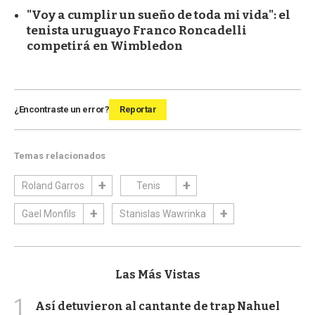
"Voy a cumplir un sueño de toda mi vida": el
tenista uruguayo Franco Roncadelli
competirá en Wimbledon
¿Encontraste un error?
Reportar
Temas relacionados
Roland Garros
Tenis
Gael Monfils
Stanislas Wawrinka
Las Más Vistas
1
Así detuvieron al cantante de trap Nahuel