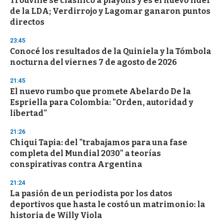
Trouville se clasificó a playoffs y es el nuevo líder
o
de la LDA; Verdirrojo y Lagomar ganaron puntos
f
directos
3
3
s
23:45
e
Conocé los resultados de la Quiniela y la Tómbola
c
nocturna del viernes 7 de agosto de 2026
o
n
d
21:45
s
El nuevo rumbo que promete Abelardo De la
Espriella para Colombia: "Orden, autoridad y
libertad"
21:26
Chiqui Tapia: del "trabajamos para una fase
completa del Mundial 2030" a teorías
conspirativas contra Argentina
21:24
La pasión de un periodista por los datos
deportivos que hasta le costó un matrimonio: la
historia de Willy Viola