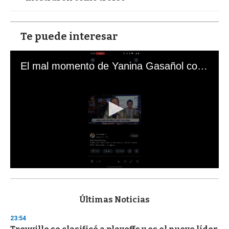
Te puede interesar
El mal momento de Yanina Gasañol con un hincha argentino en "Subrayado"
0
s
e
c
Últimas Noticias
o
n
23:54
d
s