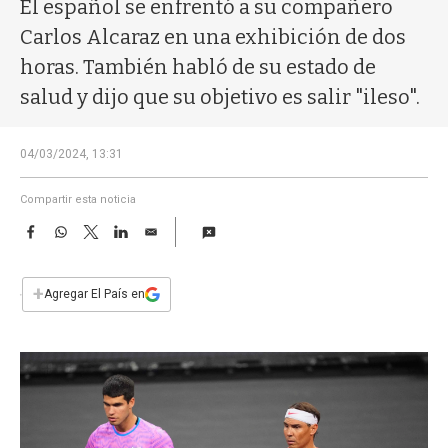
a
El español se enfrentó a su compañero
Carlos Alcaraz en una exhibición de dos
horas. También habló de su estado de
salud y dijo que su objetivo es salir "ileso".
04/03/2024, 13:31
Compartir esta noticia
F
W
T
L
E
a
h
w
i
m
c
a
i
n
a
e
t
t
k
i
+
Agregar El País en
b
s
t
e
l
o
A
e
d
o
p
r
I
k
p
n