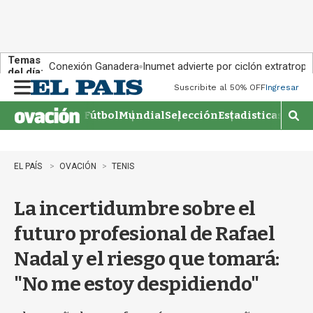
Temas
Conexión Ganadera
Inumet advierte por ciclón extratropi
del día:
Suscribite al 50% OFF
Ingresar
M
e
Fútbol
Mundial
Selección
Estadisticas
Agen
n
M
u
o
s
t
EL PAÍS
OVACIÓN
TENIS
r
a
La incertidumbre sobre el
r
b
futuro profesional de Rafael
�
s
Nadal y el riesgo que tomará:
q
u
"No me estoy despidiendo"
e
d