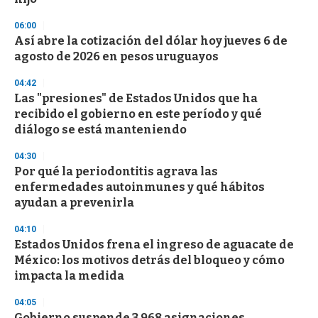
d
s
06:00
Así abre la cotización del dólar hoy jueves 6 de
agosto de 2026 en pesos uruguayos
04:42
Las "presiones" de Estados Unidos que ha
recibido el gobierno en este período y qué
diálogo se está manteniendo
04:30
Por qué la periodontitis agrava las
enfermedades autoinmunes y qué hábitos
ayudan a prevenirla
04:10
Estados Unidos frena el ingreso de aguacate de
México: los motivos detrás del bloqueo y cómo
impacta la medida
04:05
Gobierno suspende 3.968 asignaciones