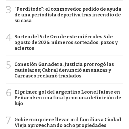
3
"Perdí todo": el conmovedor pedido de ayuda
de una periodista deportiva tras incendio de
su casa
4
Sorteo del 5 de Oro de este miércoles 5 de
agosto de 2026: números sorteados, pozos y
aciertos
5
Conexión Ganadera: Justicia prorrogó las
cautelares; Cabral denunció amenazas y
Carrasco reclamó traslados
6
El primer gol del argentino Leonel Jaime en
Peñarol: en una final y con una definición de
lujo
7
Gobierno quiere llevar mil familias a Ciudad
Vieja aprovechando ocho propiedades