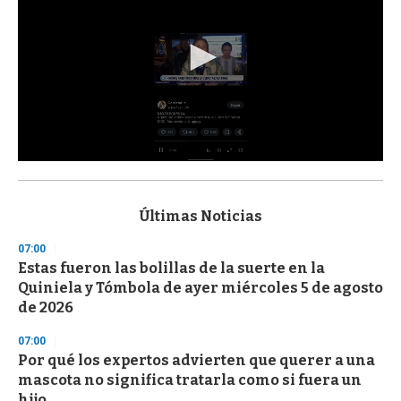
0
s
e
c
Últimas Noticias
o
n
07:00
d
Estas fueron las bolillas de la suerte en la
s
o
Quiniela y Tómbola de ayer miércoles 5 de agosto
f
de 2026
3
3
s
07:00
e
Por qué los expertos advierten que querer a una
c
mascota no significa tratarla como si fuera un
o
n
hijo