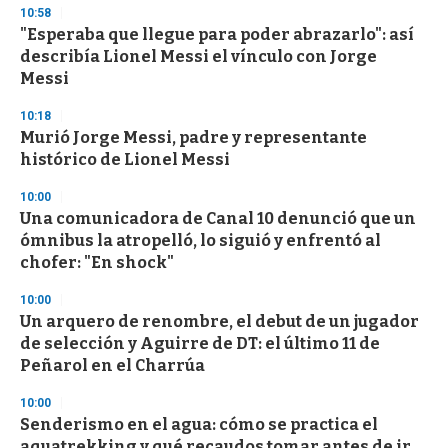
d
10:58
s
"Esperaba que llegue para poder abrazarlo": así
describía Lionel Messi el vínculo con Jorge
Messi
10:18
Murió Jorge Messi, padre y representante
histórico de Lionel Messi
10:00
Una comunicadora de Canal 10 denunció que un
ómnibus la atropelló, lo siguió y enfrentó al
chofer: "En shock"
10:00
Un arquero de renombre, el debut de un jugador
de selección y Aguirre de DT: el último 11 de
Peñarol en el Charrúa
10:00
Senderismo en el agua: cómo se practica el
aquatrekking y qué recaudos tomar antes de ir