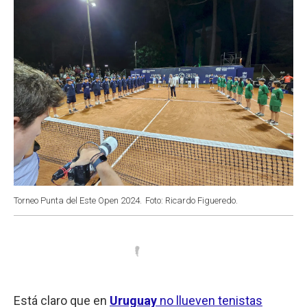
k
p
n
Torneo Punta del Este Open 2024.
Foto: Ricardo Figueredo.
Está claro que en
Uruguay
no llueven tenistas