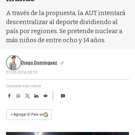
a
A través de la propuesta, la AUT intentará
descentralizar al deporte dividiendo al
país por regiones. Se pretende nuclear a
más niños de entre ocho y 14 años.
Diego Domínguez
27/03/2024, 03:10
Compartir esta noticia
F
W
T
L
E
a
h
w
i
m
c
a
i
n
a
e
t
t
k
i
+
Agregar El País en
b
s
t
e
l
o
A
e
d
o
p
r
I