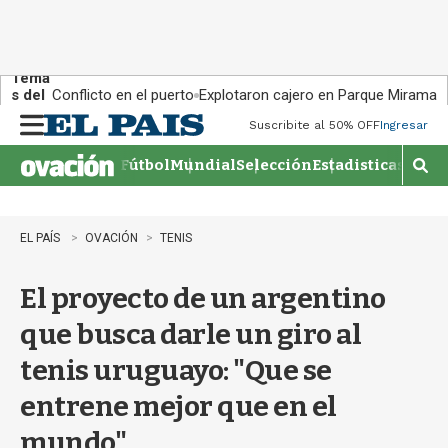
Tema
s del
Conflicto en el puerto
Explotaron cajero en Parque Miramar
día:
Suscribite al 50% OFF
Ingresar
M
e
Fútbol
Mundial
Selección
Estadisticas
Agen
n
M
u
o
s
t
EL PAÍS
OVACIÓN
TENIS
r
a
El proyecto de un argentino
r
b
que busca darle un giro al
�
s
tenis uruguayo: "Que se
q
u
entrene mejor que en el
e
d
mundo"