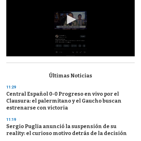
0
s
e
c
Últimas Noticias
o
n
11:29
d
Central Español 0-0 Progreso en vivo por el
s
o
Clausura: el palermitano y el Gaucho buscan
f
estrenarse con victoria
3
3
s
11:19
e
Sergio Puglia anunció la suspensión de su
c
reality: el curioso motivo detrás de la decisión
o
n