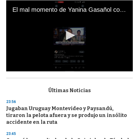
El mal momento de Yanina Gasañol con un hincha argentino en "Subrayado"
0
s
e
c
Últimas Noticias
o
n
23:56
d
Jugaban Uruguay Montevideo y Paysandú,
s
o
tiraron la pelota afuera y se produjo un insólito
f
accidente en la ruta
3
3
s
23:45
e