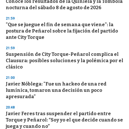
Conocé los resultados de la Quiniela y la Tómbola
c
nocturna del sábado 8 de agosto de 2026
o
n
d
21:59
s
"Que se juegue el fin de semana que viene": la
postura de Peñarol sobre la fijación del partido
ante City Torque
21:59
Suspensión de City Torque-Peñarol complica el
Clausura: posibles soluciones y la polémica por el
clásico
21:00
Javier Nóblega: "Fue un hackeo de una red
lumínica, tomaron una decisión un poco
apresurada"
20:48
Javier Feres tras suspender el partido entre
Torque y Peñarol: “Soy yo el que decide cuando se
juega y cuando no”