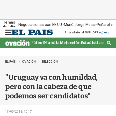
Temas
Negociaciones con EE.UU.
Murió Jorge Messi
Peñarol vs
del día:
Suscribite al 50% OFF
Ingresar
M
e
Fútbol
Mundial
Selección
Estadisticas
Agen
n
M
u
o
s
t
EL PAÍS
OVACIÓN
SELECCIÓN
r
a
"Uruguay va con humildad,
r
b
pero con la cabeza de que
�
s
podemos ser candidatos"
q
u
e
d
18/05/2018, 10:17