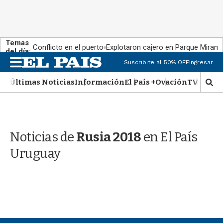
Temas
Conflicto en el puerto
Explotaron cajero en Parque Miram
del día:
M
Suscribite al 50% OFF
Ingresar
e
n
Últimas Noticias
Información
El País +
Ovación
TV Show
M
u
o
s
t
r
Noticias de
Rusia 2018
en El País
a
r
Uruguay
b
�
s
q
u
e
d