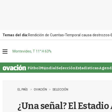
Temas del día:
Rendición de Cuentas
Temporal causa destrozos
Montevideo, T 11° H 63%
M
e
n
u
Fútbol
Mundial
Selección
Estadisticas
Agenda
EL PAÍS
OVACIÓN
SELECCIÓN
¿Una señal? El Estadio 