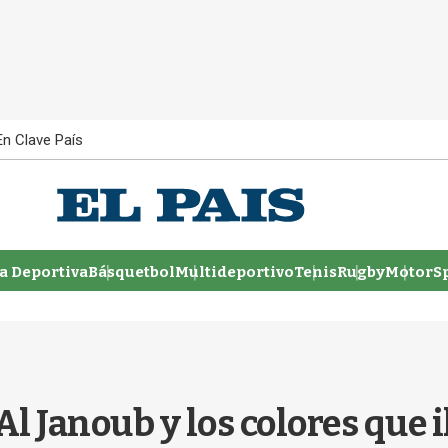
En Clave País
 Deportiva
Básquetbol
Multideportivo
Tenis
Rugby
MotorSp
Al Janoub y los colores que 