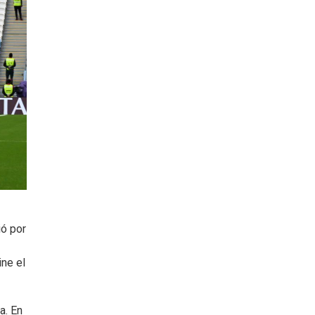
ió por
ine el
a. En