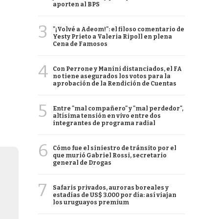
aporten al BPS
3
"¡Volvé a Adeom!": el filoso comentario de
Yesty Prieto a Valeria Ripoll en plena
Cena de Famosos
4
Con Perrone y Manini distanciados, el FA
no tiene asegurados los votos para la
aprobación de la Rendición de Cuentas
5
Entre "mal compañero" y "mal perdedor",
altísima tensión en vivo entre dos
integrantes de programa radial
6
Cómo fue el siniestro de tránsito por el
que murió Gabriel Rossi, secretario
general de Drogas
7
Safaris privados, auroras boreales y
estadías de US$ 3.000 por día: así viajan
los uruguayos premium