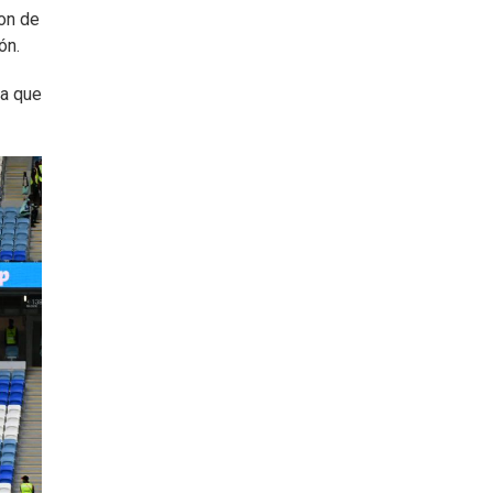
son de
ón.
da que