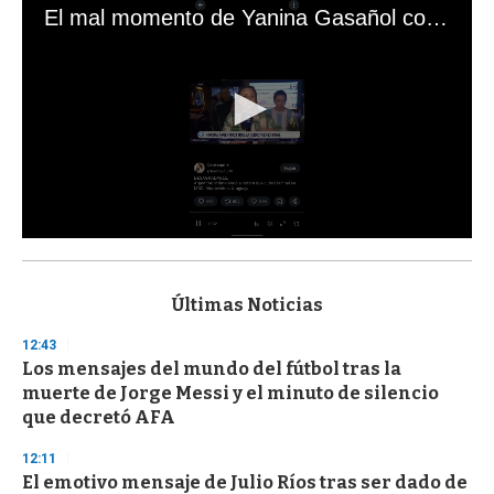
El mal momento de Yanina Gasañol con un hincha argentino en "Subrayado"
0
s
e
c
Últimas Noticias
o
n
12:43
d
Los mensajes del mundo del fútbol tras la
s
o
muerte de Jorge Messi y el minuto de silencio
f
que decretó AFA
3
3
s
12:11
e
El emotivo mensaje de Julio Ríos tras ser dado de
c