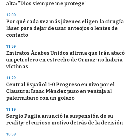
alta: "Dios siempre me protege"
o
n
d
12:00
s
Por qué cada vez más jóvenes eligen la cirugía
láser para dejar de usar anteojos o lentes de
contacto
11:59
Emiratos Árabes Unidos afirma que Irán atacó
un petrolero en estrecho de Ormuz: no habría
víctimas
11:29
Central Español 1-0 Progreso en vivo por el
Clausura: Isaac Méndez puso en ventaja al
palermitano con un golazo
11:19
Sergio Puglia anunció la suspensión de su
reality: el curioso motivo detrás de la decisión
10:58