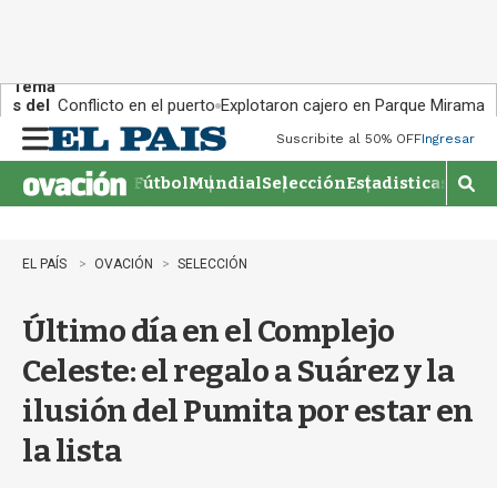
Tema
s del
Conflicto en el puerto
Explotaron cajero en Parque Miramar
día:
Suscribite al 50% OFF
Ingresar
M
e
Fútbol
Mundial
Selección
Estadisticas
Agen
n
M
u
o
s
t
EL PAÍS
OVACIÓN
SELECCIÓN
r
a
Último día en el Complejo
r
b
Celeste: el regalo a Suárez y la
�
s
ilusión del Pumita por estar en
q
u
la lista
e
d