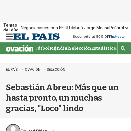
Temas
Negociaciones con EE.UU.
Murió Jorge Messi
Peñarol vs
del día:
Suscribite al 50% OFF
Ingresar
M
e
Fútbol
Mundial
Selección
Estadisticas
Agen
n
M
u
o
s
t
EL PAÍS
OVACIÓN
SELECCIÓN
r
a
Sebastián Abreu: Más que un
r
b
hasta pronto, un muchas
�
s
gracias, "Loco" lindo
q
u
e
d