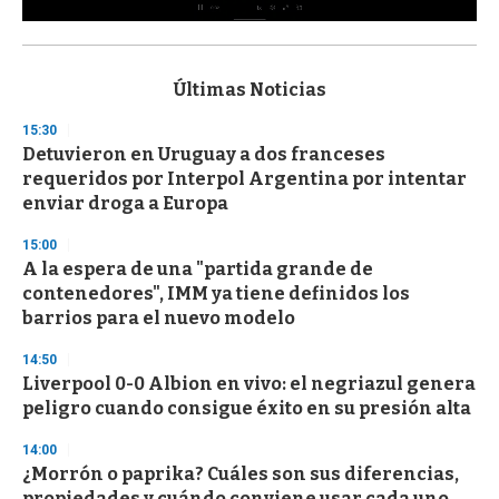
0
s
e
c
Últimas Noticias
o
n
15:30
d
Detuvieron en Uruguay a dos franceses
s
o
requeridos por Interpol Argentina por intentar
f
enviar droga a Europa
3
3
s
15:00
e
A la espera de una "partida grande de
c
contenedores", IMM ya tiene definidos los
o
n
barrios para el nuevo modelo
d
s
14:50
Liverpool 0-0 Albion en vivo: el negriazul genera
peligro cuando consigue éxito en su presión alta
14:00
¿Morrón o paprika? Cuáles son sus diferencias,
propiedades y cuándo conviene usar cada uno