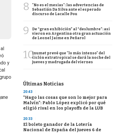
8
"No es el mesías": las advertencias de
Sebastián Da Silva ante el esperado
discurso de Lacalle Pou
9
De “gran exhibición” al “deslumbre”: así
vieron en Argentina otra gran actuación
de Leonel Jaime en Peñarol
al
10
Inumet prevé que "lo más intenso" del
yó
ciclón extratropical se dará la noche del
jueves y madrugada del viernes
ado y
cal
 grupo
Últimas Noticias
20:43
gane
"Hago las cosas que son lo mejor para
Malvín": Pablo López explicó por qué
eligió rival en los playoffs de la LUB
20:33
El boleto ganador de la Lotería
Nacional de España del jueves 6 de