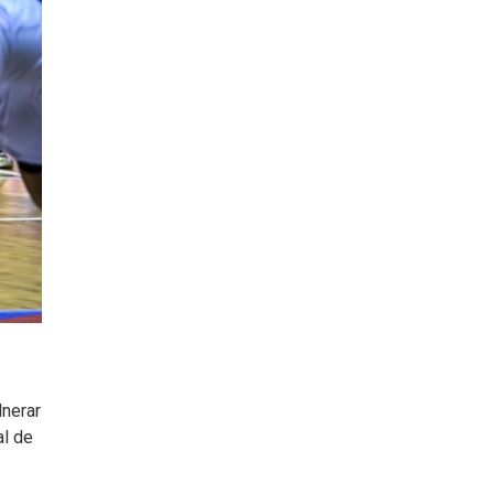
lnerar
al de