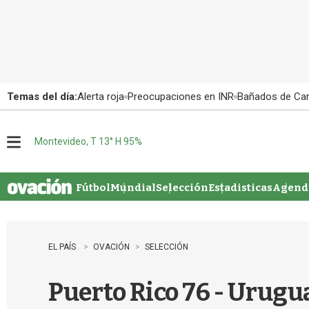
Temas del día:
Alerta roja
Preocupaciones en INR
Bañados de Ca
Montevideo, T 13° H 95%
M
e
n
u
Fútbol
Mundial
Selección
Estadisticas
Agenda
EL PAÍS
OVACIÓN
SELECCIÓN
Puerto Rico 76 - Urugu