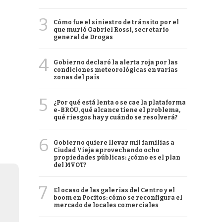
3
Cómo fue el siniestro de tránsito por el
que murió Gabriel Rossi, secretario
general de Drogas
4
Gobierno declaró la alerta roja por las
condiciones meteorológicas en varias
zonas del país
5
¿Por qué está lenta o se cae la plataforma
e-BROU, qué alcance tiene el problema,
qué riesgos hay y cuándo se resolverá?
6
Gobierno quiere llevar mil familias a
Ciudad Vieja aprovechando ocho
propiedades públicas: ¿cómo es el plan
del MVOT?
7
El ocaso de las galerías del Centro y el
boom en Pocitos: cómo se reconfigura el
mercado de locales comerciales