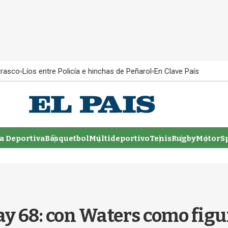
rrasco
Líos entre Policía e hinchas de Peñarol
En Clave País
 Deportiva
Básquetbol
Multideportivo
Tenis
Rugby
MotorSp
ay 68: con Waters como figur